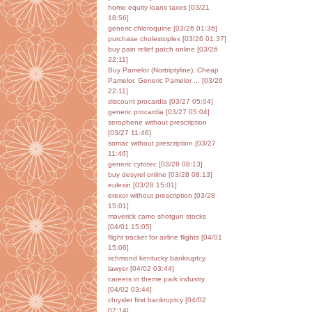
home equity loans taxes [03/21
18:56]
generic chloroquine [03/26 01:36]
purchase cholestoplex [03/26 01:37]
buy pain relief patch online [03/26
22:11]
Buy Pamelor (Nortriptyline), Cheap
Pamelor, Generic Pamelor ... [03/26
22:11]
discount procardia [03/27 05:04]
generic procardia [03/27 05:04]
serophene without prescription
[03/27 11:46]
somac without prescription [03/27
11:46]
generic cytotec [03/28 08:13]
buy desyrel online [03/28 08:13]
eulexin [03/28 15:01]
erexor without prescription [03/28
15:01]
maverick camo shotgun stocks
[04/01 15:05]
flight tracker for airline flights [04/01
15:06]
richmond kentucky bankruptcy
lawyer [04/02 03:44]
careers in theme park industry
[04/02 03:44]
chrysler first bankruptcy [04/02
07:14]