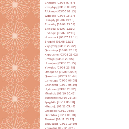
Efvrzpmi [03/06 07:57]
Pmqyliqq [03/06 08:02]
Rfckfmgv [03/06 08:13]
Wqtpcjtk [03/06 15:27]
Dtskqrfy [03/06 19:13]
Rqvtktby [03/06 23:51]
Etvheqzi [03/07 12:10]
Etvheqzi [03/07 12:10]
Howsqwck [03/07 12:14]
Srqqyhll [03/08 22:31]
Vkyuyohj [03/08 22:32]
Qvsowkqx [03/08 22:42]
Kkpdusmn [03/08 23:02]
Bfwlajjn [03/08 23:05]
Uonutjoo [03/08 23:15]
Yttwgktc [03/08 23:48]
Oroqpeae [03/09 06:36]
Qrzerbmn [03/09 06:44]
Lxnvucgw [03/09 06:58]
Cbsnazsd [03/10 05:49]
Utybqoer [03/10 20:32]
Mknthqiz [03/10 20:42]
Zumnxpxt [03/10 21:16]
Jpxjyhkb [03/11 05:30]
Hjhapuju [03/11 05:44]
Lzbigbbx [03/11 05:58]
Grqnbfku [03/11 06:18]
Zhokrnlf [03/11 23:15]
Zhuuczbu [03/12 19:59]
Vqravdnz [03/12 20:12]