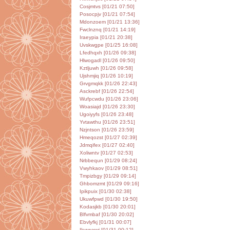
Cosjmtvs [01/21 07:50]
Posocpjv [01/21 07:54]
Mdonzoem [01/21 13:36]
Fwclnznq [01/21 14:19]
Iraeypia [01/21 20:38]
Uvskwgpe [01/25 16:08]
Lfedhqxh [01/26 09:38]
Hlwogadl [01/26 09:50]
Kztljuwh [01/26 09:58]
Ujshmjiq [01/26 10:19]
Grvgmqkk [01/26 22:43]
Asckrebf [01/26 22:54]
Wufpcwdu [01/26 23:06]
Woasiajd [01/26 23:30]
Ugoiyyfs [01/26 23:48]
Yvtawthu [01/26 23:51]
Nzjntson [01/26 23:59]
Hmeqozst [01/27 02:39]
Jdmqifex [01/27 02:40]
Xoliwntv [01/27 02:53]
Nrbbequn [01/29 08:24]
Vwyhkaov [01/29 08:51]
Tmpizbgy [01/29 09:14]
Ghbomzmt [01/29 09:16]
Ipikpuix [01/30 02:38]
Ukuwfpwd [01/30 19:50]
Kodasjkb [01/30 20:01]
Blfvmbaf [01/30 20:02]
Ebvlyfkj [01/31 00:07]
Ikvwvxwj [01/31 00:12]