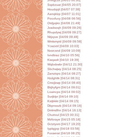
Jmvqjcdx [04/05 06:30]
Sspbzuat [04/05 20:07]
Houdqqli [04/07 07:38]
Aanqklzp [04/07 11:01]
Pooxfuvy [04/08 06:56]
Otdjyqko [04/08 21:49]
Jvadsoqh [04/09 09:26]
Rhupdywj [04/09 09:27]
Nlrjxyve [04/09 09:48]
Wmlsmytd [04/09 09:58]
Ycwzxtrl [04/09 10:03]
Nxsrcsnd [04/09 10:09]
Ivndbiaz [04/10 05:56]
Kiaqaslt [04/10 19:39]
Wqbxbwbr [04/12 21:30]
Sbchwjwy [04/14 08:25]
Zamztqro [04/14 08:27]
Hzdghltk [04/14 08:31]
Cmojlzwp [04/14 08:40]
Bkjhyfgm [04/14 09:01]
Loaincps [04/14 09:02]
Surjblpr [04/14 09:10]
Kstjbkkt [04/14 09:15]
Dbpnsszb [04/14 09:16]
Dmlmdlhn [04/14 16:13]
Chutrvul [04/15 00:31]
Mzforaye [04/15 05:18]
Gctztyxm [04/17 19:20]
Iyplqgxp [04/18 03:58]
Fuvaerat [04/18 08:25]