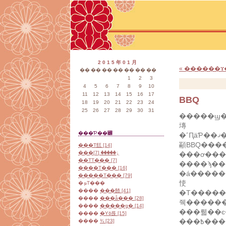
2015年01月
« ������ɤ
��
��
��
��
��
��
��
1
2
3
4
5
6
7
8
9
10
11
12
13
14
15
16
17
BBQ
18
19
20
21
22
23
24
25
26
27
28
29
30
31
�����ϣ������ǡ
塼
���Ƥ��꡼
�˹ԤäƤ��ޤ������ʤʤ󤫡������������������Ťʤä��
顢BBQ����ȷ�ޤäƤ
���Τ餻 [14]
���ٶ����� [7]
���ơ��
��ΤΤ��� [7]
����ϡ��
����Τ��� [16]
�á�����
�����Τ��� [79]
㤦
�ܤΤ���
����
���餷 [41]
�Τ������Ǥ
����
���å��� [28]
줵������
����
�����ǥ� [14]
���뤫��ͼ���
����
�Υ٥륹 [15]
���߿������Ƥ����Τǡ��ʤ������­
����
¾ [23]