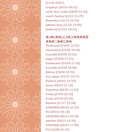
[04/07 13:49]
ceapbryx [06/14 06:01]
north face outlet [09/28 01:43]
coach factory [10/10 21:25]
Robertbox [11/15 20:23]
wildstar blog [11/15 23:05]
hjofbroltt [12/02 19:01]
�ɤ�ʪ��10.6�˥ȡ����硼
���ꥢ��饤��
Testersmw [03/08 14:52]
clenbuterol [03/08 20:06]
buycialis [03/09 03:02]
viagra [03/09 07:03]
homeloans [03/09 07:06]
buycialis [03/09 18:36]
Britney [03/09 18:52]
buy viagra [05/15 14:27]
Barrens [06/01 14:50]
bruev [06/19 22:10]
Praudmur [06/30 12:53]
Korka [07/09 02:03]
Korka [07/09 02:03]
Barrens [07/17 12:09]
SAVANNA [08/19 10:32]
Pol [09/14 00:18]
SAVANNA [09/14 00:18]
watcher [09/21 16:28]
SAVANNA [09/25 17:08]
Pol [12/06 01:01]