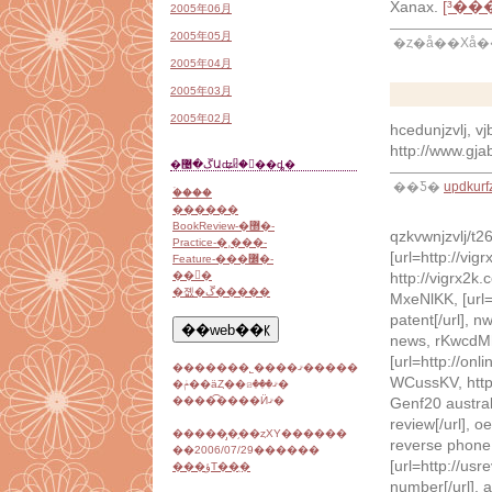
Xanax.
[³��
2005年06月
2005年05月
�ȥ�å��Хå��
2005年04月
2005年03月
2005年02月
hcedunjzvlj, vj
http://www.gj
�ڱ�޴Աʥᥤ�󥵥��ȡ�
��Ƽ�
updkurf
�ۡ���
������
BookReview-�޽�-
qzkvwnjzvlj/t2
Practice-�¸���-
[url=http://vig
Feature-���߼�-
��󥯽�
http://vigrx2k
�졦�ڱ�����
MxeNlKK, [url
patent[/url], 
news, rKwcdMh
[url=http://onl
�������˾����ޤ�����
WCussKV, http
�ݥ��äȤ��ꤤ���ޤ�
�����͡���Ӥޤ�
Genf20 austra
review[/url],
������̡֥��ȥХΥ������
reverse phone
��2006/07/29������
[url=http://us
���ؤΤ��ֻ�
number[/url], 