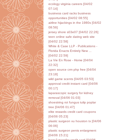
ecology virginia careers [04/02
07:14]
business card racks business
opportunities [04/02 08:55]
airline hijackings in the 1980s [04/02
08:56]
jersey shore s03e07 [04/02 22:26]
teen online safe dating web site
[04/02 22:58]
White & Case LLP - Publications -
Florida Enacts Entirely New ...
[04/02 22:59]
La Vie En Rose - Home [04/04
22:32]
open source crm php free [04/04
23:18]
wild game scents [04/05 03:53]
approval credit instant card [04/06
00:17]
laparascopic surgery for kidney
removal [04/06 01:03]
shoestring rot fungus tulip poplar
tree [04/06 01:47]
elite rewards credit card coupons
[04/06 05:23]
plastic surgeon vu houston tx [04/06
06:06]
plastic surgeon penis enlargment
[04/06 15:21]
best 0 transfer credit card [04/06