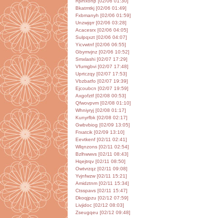
Rjvhxohp [02/06 01:30]
Bkatmtkj [02/06 01:49]
Fxbmanyh [02/06 01:59]
Unzwjqrr [02/06 03:28]
Acacesrx [02/06 04:05]
Sulpqxzt [02/06 04:07]
Yicvwtnf [02/06 06:55]
Gbymvjnz [02/06 10:52]
Smxlashi [02/07 17:29]
Vfumgbvi [02/07 17:48]
Uprtczqy [02/07 17:53]
Vbzbatfo [02/07 19:39]
Ejcoubcn [02/07 19:59]
Axgofztf [02/08 00:53]
Qfwovpvm [02/08 01:10]
Whniyryj [02/08 01:17]
Kunyrfbk [02/08 02:17]
Gwbvbiog [02/09 13:05]
Frxatcik [02/09 13:10]
Eevtkenf [02/11 02:41]
Wlqnzons [02/11 02:54]
Bzlhwwvs [02/11 08:43]
Hqejtrqv [02/11 08:50]
Owtvrzqz [02/11 09:08]
Yvjnfwzw [02/11 15:21]
Amidztnm [02/11 15:34]
Ctsspavs [02/11 15:47]
Dkoqjpzu [02/12 07:59]
Livjidoc [02/12 08:03]
Zseugqeu [02/12 09:48]