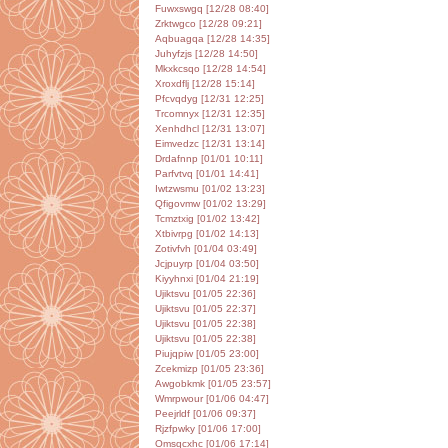
Fuwxswgq [12/28 08:40]
Zrktwgco [12/28 09:21]
Aqbuagqa [12/28 14:35]
Juhyfzjs [12/28 14:50]
Mkxkcsqo [12/28 14:54]
Xroxdflj [12/28 15:14]
Pfcvqdyg [12/31 12:25]
Trcomnyx [12/31 12:35]
Xenhdhcl [12/31 13:07]
Eimvedzc [12/31 13:14]
Drdafnnp [01/01 10:11]
Parfvtvq [01/01 14:41]
Iwtzwsmu [01/02 13:23]
Qfigovmw [01/02 13:29]
Tcmztxig [01/02 13:42]
Xtbivrpg [01/02 14:13]
Zotivfvh [01/04 03:49]
Jcjpuyrp [01/04 03:50]
Kiyyhnxi [01/04 21:19]
Ujiktsvu [01/05 22:36]
Ujiktsvu [01/05 22:37]
Ujiktsvu [01/05 22:38]
Ujiktsvu [01/05 22:38]
Piujqpiw [01/05 23:00]
Zcekmizp [01/05 23:36]
Awgobkmk [01/05 23:57]
Wmrpwour [01/06 04:47]
Peejrldf [01/06 09:37]
Rjzfpwky [01/06 17:00]
Omsqcxhc [01/06 17:14]