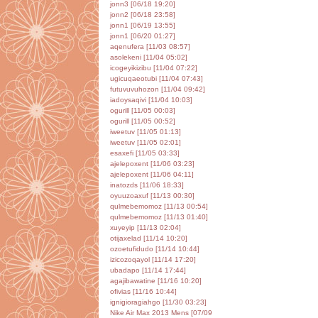
jonn3 [06/18 19:20]
jonn2 [06/18 23:58]
jonn1 [06/19 13:55]
jonn1 [06/20 01:27]
aqenufera [11/03 08:57]
asolekeni [11/04 05:02]
icogeyikizibu [11/04 07:22]
ugicuqaeotubi [11/04 07:43]
futuvuvuhozon [11/04 09:42]
iadoysaqivi [11/04 10:03]
ogurill [11/05 00:03]
ogurill [11/05 00:52]
iweetuv [11/05 01:13]
iweetuv [11/05 02:01]
esaxefi [11/05 03:33]
ajelepoxent [11/06 03:23]
ajelepoxent [11/06 04:11]
inatozds [11/06 18:33]
oyuuzoaxuf [11/13 00:30]
qulmebemomoz [11/13 00:54]
qulmebemomoz [11/13 01:40]
xuyeyip [11/13 02:04]
otijaxelad [11/14 10:20]
ozoetufidudo [11/14 10:44]
izicozoqayol [11/14 17:20]
ubadapo [11/14 17:44]
agajibawatine [11/16 10:20]
ofivias [11/16 10:44]
ignigioragiahgo [11/30 03:23]
Nike Air Max 2013 Mens [07/09