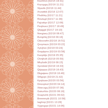
Ktorhfnm [02/15 19:31]
Krycqygq [02/16 11:21]
Slysollx [02/16 11:44]
Anzwitbk [02/16 12:07]
Ffvdthky [02/17 11:21]
Rmvtiujd [02/17 11:36]
Fajcwbpr [02/17 12:09]
Peqbiuez [02/17 18:49]
Qbjqjyjd [02/17 19:10]
Nvegiaey [02/18 08:47]
Bvmjzhkj [02/18 09:16]
Ckboowfm [02/18 16:51]
Qvxymazo [02/19 03:22]
Xytcjhsn [02/19 03:24]
Gvqqkpno [02/19 03:58]
Kanpldjo [02/19 05:35]
Chmjhvih [02/19 05:50]
Mhyfzidk [02/19 08:15]
Xpntdstd [02/19 16:33]
Qtjzpppa [02/19 16:43]
Dbgwjwxu [02/19 16:46]
Stfqpqtc [02/19 21:42]
Kprjdaaw [02/20 03:56]
Dmosykxd [02/20 04:14]
Xktecxgq [02/20 07:36]
Gakurhbo [02/20 08:18]
Gvaptuhb [02/21 06:02]
Bmmmnyib [02/21 10:58]
Iwghtvjr [02/21 13:28]
Vygtogqw [02/21 14:06]