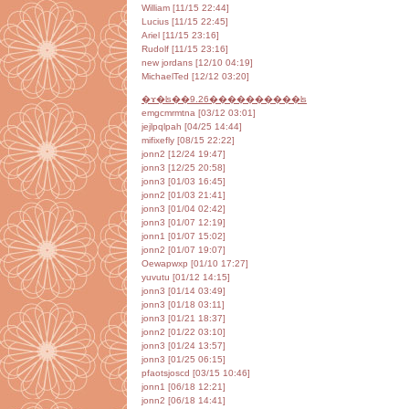
William [11/15 22:44]
Lucius [11/15 22:45]
Ariel [11/15 23:16]
Rudolf [11/15 23:16]
new jordans [12/10 04:19]
MichaelTed [12/12 03:20]
�ɤ�ʪ��9.26����������ʪ
emgcmrmtna [03/12 03:01]
jejlpqlpah [04/25 14:44]
mifixefly [08/15 22:22]
jonn2 [12/24 19:47]
jonn3 [12/25 20:58]
jonn3 [01/03 16:45]
jonn2 [01/03 21:41]
jonn3 [01/04 02:42]
jonn3 [01/07 12:19]
jonn1 [01/07 15:02]
jonn2 [01/07 19:07]
Oewapwxp [01/10 17:27]
yuvutu [01/12 14:15]
jonn3 [01/14 03:49]
jonn3 [01/18 03:11]
jonn3 [01/21 18:37]
jonn2 [01/22 03:10]
jonn3 [01/24 13:57]
jonn3 [01/25 06:15]
pfaotsjoscd [03/15 10:46]
jonn1 [06/18 12:21]
jonn2 [06/18 14:41]