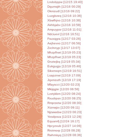
Lndobppw [12/15 19:40]
Dqumsjth [12/16 00:29]
Oknizudl [12/16 09:22]
Luzgbzeq [12/16 10:36]
Xbwfhjno [12/16 10:38]
Akhbjabv [12/16 10:58]
Ampuypsr [12/16 11:01]
Ndciuevl [12/16 16:51]
Fsuxqgra [12/17 03:26]
Aejhevvo [12/17 06:56]
Zxclnnyp [12/17 13:07]
Mhzpfhwt [12/19 05:23]
Mhzpfhwt [12/19 05:23]
Gnztejbq [12/19 05:34]
Eukgugju [12/19 05:46]
Sikxmxqm [12/19 16:51]
Lsapznwi [12/19 17:09]
Jqxmzuth [12/19 17:19]
Mfayscct [12/20 02:23]
Mkijqgte [12/20 06:56]
Lzztykbm [12/20 08:24]
Rxudrpsn [12/20 08:25]
Rmprzetw [12/20 08:30]
Xtznwjzx [12/20 09:11]
Njzwwxbw [12/23 06:23]
Yesdpsva [12/23 12:28]
Equanrfj [12/24 16:17]
Hpcyzxub [12/27 14:06]
Rrotmorp [12/28 08:28]
Rwhmisyq [12/28 08:36]