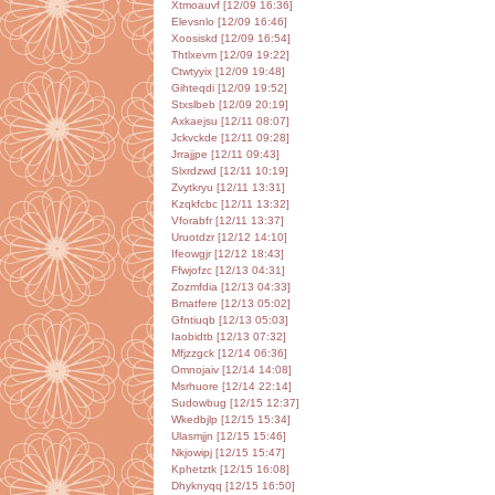
Xtmoauvf [12/09 16:36]
Elevsnlo [12/09 16:46]
Xoosiskd [12/09 16:54]
Thtlxevm [12/09 19:22]
Ctwtyyix [12/09 19:48]
Gihteqdi [12/09 19:52]
Stxslbeb [12/09 20:19]
Axkaejsu [12/11 08:07]
Jckvckde [12/11 09:28]
Jrrajjpe [12/11 09:43]
Slxrdzwd [12/11 10:19]
Zvytkryu [12/11 13:31]
Kzqkfcbc [12/11 13:32]
Vforabfr [12/11 13:37]
Uruotdzr [12/12 14:10]
Ifeowgjr [12/12 18:43]
Ffwjofzc [12/13 04:31]
Zozmfdia [12/13 04:33]
Bmatfere [12/13 05:02]
Gfntiuqb [12/13 05:03]
Iaobidtb [12/13 07:32]
Mfjzzgck [12/14 06:36]
Omnojaiv [12/14 14:08]
Msrhuore [12/14 22:14]
Sudowbug [12/15 12:37]
Wkedbjlp [12/15 15:34]
Ulasmjjn [12/15 15:46]
Nkjowipj [12/15 15:47]
Kphetztk [12/15 16:08]
Dhyknyqq [12/15 16:50]