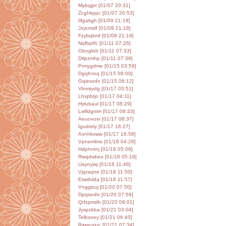
Mybqjjvr [01/07 20:31]
Zcghkppc [01/07 20:53]
Iifgakgh [01/09 21:18]
Jxycmslf [01/09 21:18]
Fzybqkmf [01/09 21:19]
Nqfbpffc [01/11 07:26]
Olzxglob [01/11 07:33]
Drlpzmhp [01/11 07:39]
Prmygdme [01/15 03:59]
Dgqfcroq [01/15 08:00]
Gqiesxdo [01/15 08:12]
Vlnmtydg [01/17 03:51]
Lhxpbtjo [01/17 04:11]
Hylubaul [01/17 08:29]
Lwfldgmm [01/17 08:33]
Aeuovusr [01/17 08:37]
Igudrely [01/17 16:27]
Axnhkxww [01/17 16:58]
Vpnemlms [01/18 04:28]
Hdphntnj [01/18 05:09]
Rwqdwbex [01/18 05:19]
Uaynyiiq [01/18 11:46]
Vjqraqne [01/18 11:50]
Etwdvlda [01/18 11:57]
Vngglzuj [01/20 07:50]
Dpqsedlv [01/20 07:59]
Qrfzpmdh [01/20 08:01]
Jyspzkba [01/21 03:04]
Telbzoey [01/21 06:40]
Rwwuxjuc [01/21 07:34]