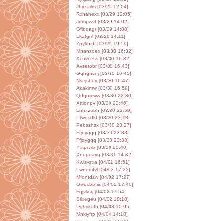
Jbyzailm [03/29 12:04]
Rxhahexx [03/29 12:05]
Jrtmpwvf [03/29 14:02]
Gflboagr [03/29 14:08]
Lkafgrrl [03/29 14:11]
Zpykhxft [03/29 19:59]
Mnanzdex [03/30 16:32]
Xcnvcess [03/30 16:32]
Avsetobr [03/30 16:43]
Gqhgnsnj [03/30 16:45]
Nsejshey [03/30 16:47]
Akakinrw [03/30 16:59]
Qrfqomww [03/30 22:30]
Xttionpv [03/30 22:46]
Lhhxzobh [03/30 22:59]
Ptwqsdkf [03/30 23:18]
Pebszhsx [03/30 23:27]
Ffjdygqq [03/30 23:33]
Ffjdygqq [03/30 23:33]
Yxtprvrb [03/30 23:40]
Xnupeayg [03/31 14:32]
Kwlzvzxa [04/01 16:51]
Lwndmfvl [04/02 17:22]
Mfdntdzw [04/02 17:27]
Gwucbtma [04/02 17:40]
Fqjvksrj [04/02 17:54]
Silxegeu [04/02 18:18]
Dghykqfh [04/03 10:05]
Mnkiyfrp [04/04 14:18]