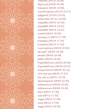
Uskjvydb [04/18 16:49]
Rgvnczsf [04/20 05:06]
Szawozic [04/20 13:06]
mumTermpriors [01/26 22:57]
gdjggmJC [07/20 23:25]
welaemate [07/21 14:05]
uiqqqMkv [08/14 16:43]
aepsjMkk [08/15 15:41]
aepsjMkk [08/15 15:41]
xowdtt [08/15 16:38]
zpaugg on [08/15 17:39]
bxqtqlduj [08/19 17:32]
bxqtqlduj [08/19 17:32]
Launnyphopy [08/26 02:00]
skcugg7 [08/29 19:38]
wlvs84 [08/29 19:49]
pi84lv [08/29 19:59]
PypeDilePeree [08/29 20:05]
PypeDilePeree [08/29 20:07]
icorgochencef [08/29 20:12]
u5o ews qtq [08/30 17:37]
j4q obb tu [08/31 14:32]
Spoissegome [09/05 23:35]
tetlymnenum [09/09 23:28]
tetlymnenum [09/09 23:30]
ptjuz [09/13 17:45]
psyf [09/13 17:55]
vrggjz [09/13 17:58]
sxsq [09/13 17:59]
vrggjz [09/13 18:00]