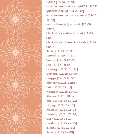
Carlos [06/14 06:20]
christian louboutin usa [06/22 18:58]
gucci sale uk [08/04 22:46]
louis vuitton men accessories [08/19
11:35]
michael kors jelly sandals [10/06
19:56]
black friday louis vuitton uk [11/06
06:22]
black friday michael kors sale [11/10
06:26]
Javier [11/15 18:11]
Emmitt [11/15 18:11]
Vernon [11/15 18:45]
Ava [11/15 18:46]
Domingo [11/15 18:46]
Cristobal [11/15 18:50]
Reggie [11/15 18:55]
Trenton [11/15 18:56]
Felix [11/15 19:51]
Kenneth [11/15 19:51]
Alonzo [11/15 19:52]
Wendell [11/15 19:52]
Shirley [11/15 19:53]
Nickolas [11/15 19:53]
Serenity [11/15 22:14]
Clark [11/15 22:15]
Sanford [11/15 22:15]
Barrett [11/15 22:15]
Javier [11/15 22:40]