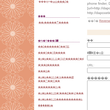
���ʤߤˢ�
web���Ȥ�
phone finder,
[url=http://da
http://dapoxet
���
��Ƽ�
Revers
��ɾ�����ꥲ����
̾��:
�Ƕ�Υ���Ȥ꡼
��ž������Τ��Τ餻
�᡼�륢�ɥ쥹:
���Ӵ��˥塼����
�ɤ�ʪ��10.11�ˤȤäƤ�����Ρ����ޤ����
�ˡ��ߥ�����
URL:
���Ǥ�
�ɤ�ʪ��10.6�˥ȡ����硼
������:
���ꥢ��饤��
�������Хȥ�
�ɤ�ʪ��9.28�ˤ���Ȼ��֤λȤ���
�ɤ�ʪ��9.26����������ʪ
���֤��θ�