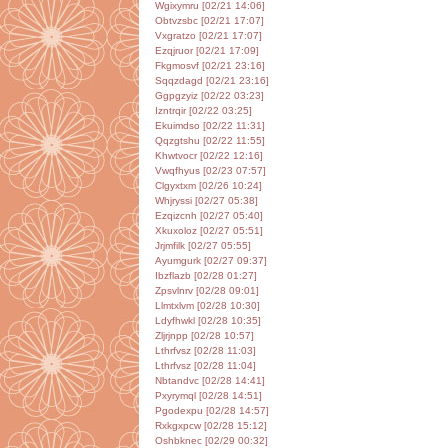
Wgixymru [02/21 14:06]
Obtvzsbc [02/21 17:07]
Vxgratzo [02/21 17:07]
Ezqjruor [02/21 17:09]
Fkgmosvf [02/21 23:16]
Sqqzdagd [02/21 23:16]
Ggpgzyiz [02/22 03:23]
Izntrqir [02/22 03:25]
Ekuimdso [02/22 11:31]
Qqzgtshu [02/22 11:55]
Khwtvocr [02/22 12:16]
Vwqfhyus [02/23 07:57]
Clgyxtxm [02/26 10:24]
Whjryssi [02/27 05:38]
Ezqizcnh [02/27 05:40]
Xkuxoloz [02/27 05:51]
Jrjmfilk [02/27 05:55]
Ayumgurk [02/27 09:37]
Ibzflazb [02/28 01:27]
Zpsvlnrv [02/28 09:01]
Llmtxlvm [02/28 10:30]
Ldyfhwkl [02/28 10:35]
Zljrjnpp [02/28 10:57]
Lthrfvsz [02/28 11:03]
Lthrfvsz [02/28 11:04]
Nbtandvc [02/28 14:41]
Pxyrymql [02/28 14:51]
Pgodexpu [02/28 14:57]
Rxkgxpcw [02/28 15:12]
Oshbknec [02/29 00:32]