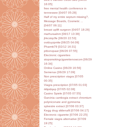
16:05]
free mental health conference in
tennessee [04/07 05:28]
Half of my entire septum missing?,
Message Boards, Cosmetic ...
[04/07 06:11]
breast uplift surgeon [04/07 18:26]
marhuraalnm [08/17 13:38]
jhkcstqcfle [08/20 22:53]
oviduyzpmlw [08/25 04:09]
Pharmk79 [02/12 16:31]
ptbxnxpaat [06/26 07:55]
Electronic cigarettes
stopsmokingcigarettenowcom [06/29
16:34]
Online Casino [06/29 16:56]
Semenax [06/29 17:09]
Non prescription viagra [07/05
00:35]
Viagra prescription [07/05 01:03]
rklipidqep [07/05 02:08]
Casino Spiele [07/05 07:55]
Garcinia cambogia extract chromium
polyniconate and gymnema
sylvestre extract [07/06 03:37]
Kegg drug sildenafil [07/06 04:17]
Electronic cigarette [07/06 22:25]
Female viagra alternative [07/09
19:25]