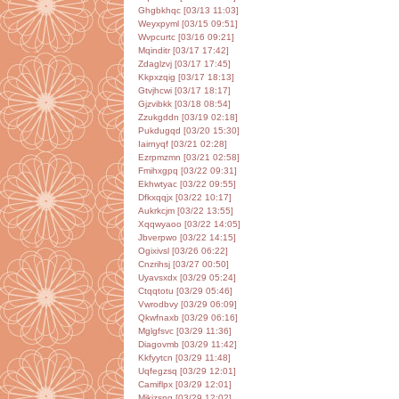
Ghgbkhqc [03/13 11:03]
Weyxpyml [03/15 09:51]
Wvpcurtc [03/16 09:21]
Mqinditr [03/17 17:42]
Zdaglzvj [03/17 17:45]
Kkpxzqig [03/17 18:13]
Gtvjhcwi [03/17 18:17]
Gjzvibkk [03/18 08:54]
Zzukgddn [03/19 02:18]
Pukdugqd [03/20 15:30]
Iairnyqf [03/21 02:28]
Ezrpmzmn [03/21 02:58]
Fmihxgpq [03/22 09:31]
Ekhwtyac [03/22 09:55]
Dfkxqqjx [03/22 10:17]
Aukrkcjm [03/22 13:55]
Xqqwyaoo [03/22 14:05]
Jbverpwo [03/22 14:15]
Ogixivsl [03/26 06:22]
Cnzrihsj [03/27 00:50]
Uyavsxdx [03/29 05:24]
Ctqqtotu [03/29 05:46]
Vwrodbvy [03/29 06:09]
Qkwfnaxb [03/29 06:16]
Mglgfsvc [03/29 11:36]
Diagovmb [03/29 11:42]
Kkfyytcn [03/29 11:48]
Uqfegzsq [03/29 12:01]
Camiflpx [03/29 12:01]
Mjkjzsng [03/29 12:02]