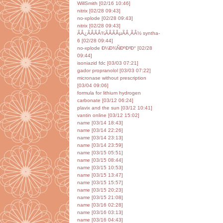
WillSmith [02/16 10:46]
nitrix [02/28 09:43]
no-xplode [02/28 09:43]
nitrix [02/28 09:43]
ÃÂ¿ÃÂÃÂ¾ÃÂÃÂµÃÂ¸ÃÂ½ syntha-
6 [02/28 09:44]
no-xplode Ð¼Ð¾ÑÐºÐ²Ð° [02/28
09:44]
isoniazid fdc [03/03 07:21]
gador propranolol [03/03 07:22]
micronase without prescription
[03/04 09:06]
formula for lithium hydrogen
carbonate [03/12 06:24]
plavix and the sun [03/12 10:41]
vantin online [03/12 15:02]
name [03/14 18:43]
name [03/14 22:26]
name [03/14 23:13]
name [03/14 23:59]
name [03/15 05:51]
name [03/15 08:44]
name [03/15 10:53]
name [03/15 13:47]
name [03/15 15:57]
name [03/15 20:23]
name [03/15 21:08]
name [03/16 02:28]
name [03/16 03:13]
name [03/16 04:43]