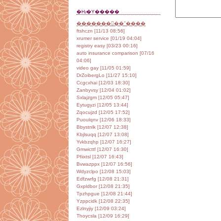
�Ƕ�Υ�����
���������־����
ftshczn [11/13 08:56]
xrumer service [01/19 04:04]
registry easy [03/23 00:16]
auto insurance comparison [07/16
04:06]
video gay [11/05 01:59]
DrZoibergLo [11/27 15:10]
Ccgcxhai [12/03 18:30]
Zanbyvsy [12/04 01:02]
Sxlajzgm [12/05 05:47]
Eytugyzi [12/05 13:44]
Zqocujzd [12/05 17:52]
Puoulqnv [12/06 18:33]
Bbystnlk [12/07 12:38]
Kbjlsuqq [12/07 13:08]
Yvkbzqhp [12/07 16:27]
Gmwicttf [12/07 16:30]
Pfiixtsl [12/07 16:43]
Bvwazppx [12/07 16:56]
Wdyzclpo [12/08 15:03]
Edfzwrfg [12/08 21:31]
Gxpldbor [12/08 21:35]
Tpzhpgue [12/08 21:44]
Yzppcidk [12/08 22:35]
Ezlnyjiy [12/09 03:24]
Thoycsla [12/09 16:29]