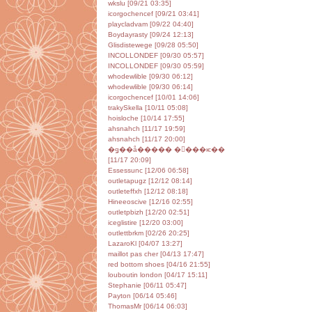
wkslu [09/21 03:35]
icorgochencef [09/21 03:41]
playcladvam [09/22 04:40]
Boydayrasty [09/24 12:13]
Glisdistewege [09/28 05:50]
INCOLLONDEF [09/30 05:57]
INCOLLONDEF [09/30 05:59]
whodewlible [09/30 06:12]
whodewlible [09/30 06:14]
icorgochencef [10/01 14:06]
trakySkella [10/11 05:08]
hoisloche [10/14 17:55]
ahsnahch [11/17 19:59]
ahsnahch [11/17 20:00]
�ǥ��å����� ����ѥ��
[11/17 20:09]
Essessunc [12/06 06:58]
outletapugz [12/12 08:14]
outleteffxh [12/12 08:18]
Hineeoscive [12/16 02:55]
outletpbizh [12/20 02:51]
iceglistire [12/20 03:00]
outlettbrkm [02/26 20:25]
LazaroKl [04/07 13:27]
maillot pas cher [04/13 17:47]
red bottom shoes [04/16 21:55]
louboutin london [04/17 15:11]
Stephanie [06/11 05:47]
Payton [06/14 05:46]
ThomasMr [06/14 06:03]