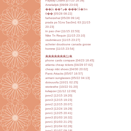
Payday Loans [07/10 16:39]
Ameliafpb [09/09 23:03]
��ŷε ��Τܤ� ��ͦ�񥻥å�3m
6�� [05/28 08:22]
farheizehal [05/28 09:14]
prada ps 51ns 5av3m1 63 [11/15
20:23]
tn pas cher [11/15 22:53]
Nike Tn Requin [11/15 23:10]
xsubmieuzz [11/15 23:27]
acheter doudoune canada goose
homme [11/15 23:54]
�������Хȥ�
phone cards compare [04/23 18:45]
atlanta cheap tickets [04/29 07:02]
cheap mbt shoes [04/30 20:02]
Panic Attacks [05/07 16:57]
armani sunglasses [05/22 04:13]
doixuuofa [10/21 02:25]
storiesthe [10/22 01:20]
kvlwpzer [11/12 12:09]
jonn2 [12/15 19:20]
jonn3 [12/15 19:23]
jonn2 [12/15 20:07]
jonn3 [12/24 19:29]
jonn1 [12/25 20:41]
jonn3 [01/03 16:32]
jonn1 [01/03 21:25]
jonn1 [01/04 02:26]
jonn1 [01/07 09:19]