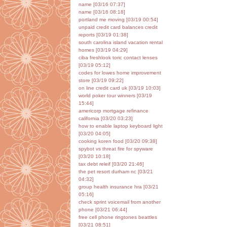
name [03/16 07:37]
name [03/16 08:18]
portland me moving [03/19 00:54]
unpaid credit card balances credit
reports [03/19 01:38]
south carolina island vacation rental
homes [03/19 04:29]
ciba freshlook toric contact lenses
[03/19 05:12]
codes for lowes home improvement
store [03/19 09:22]
on line credit card uk [03/19 10:03]
world poker tour winners [03/19
15:44]
americorp mortgage refinance
california [03/20 03:23]
how to enable laptop keyboard light
[03/20 04:05]
cooking koren food [03/20 09:38]
spybot vs threat fire for spyware
[03/20 10:18]
tax debt releif [03/20 21:46]
the pet resort durham nc [03/21
04:32]
group health insurance hra [03/21
05:16]
check sprint voicemail from another
phone [03/21 06:44]
free cell phone ringtones beattles
[03/21 08:51]