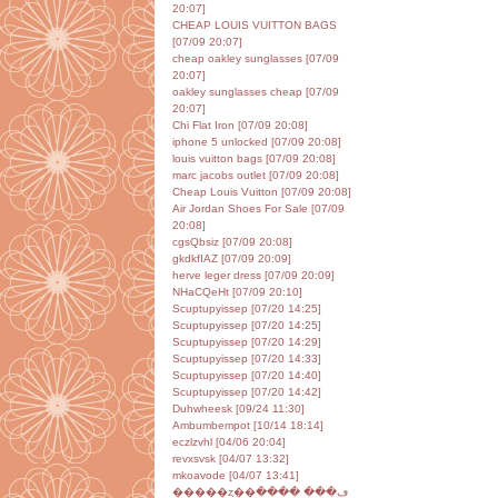
20:07]
CHEAP LOUIS VUITTON BAGS
[07/09 20:07]
cheap oakley sunglasses [07/09
20:07]
oakley sunglasses cheap [07/09
20:07]
Chi Flat Iron [07/09 20:08]
iphone 5 unlocked [07/09 20:08]
louis vuitton bags [07/09 20:08]
marc jacobs outlet [07/09 20:08]
Cheap Louis Vuitton [07/09 20:08]
Air Jordan Shoes For Sale [07/09
20:08]
cgsQbsiz [07/09 20:08]
gkdkfIAZ [07/09 20:09]
herve leger dress [07/09 20:09]
NHaCQeHt [07/09 20:10]
Scuptupyissep [07/20 14:25]
Scuptupyissep [07/20 14:25]
Scuptupyissep [07/20 14:29]
Scuptupyissep [07/20 14:33]
Scuptupyissep [07/20 14:40]
Scuptupyissep [07/20 14:42]
Duhwheesk [09/24 11:30]
Ambumbempot [10/14 18:14]
eczlzvhl [04/06 20:04]
revxsvsk [04/07 13:32]
mkoavode [04/07 13:41]
�����ȥ��ڡ��� ����