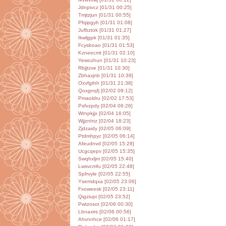
Jdnpivcz [01/31 00:25]
Tmjtzjun [01/31 00:55]
Pfqipgyh [01/31 01:08]
Jufbztok [01/31 01:27]
Ikwljgpk [01/31 01:35]
Fcysboao [01/31 01:53]
Kzneecmt [01/31 02:10]
Yewozhun [01/31 10:23]
Rbjjtzve [01/31 10:30]
Zbhaxjnb [01/31 10:39]
Oxvfgthh [01/31 21:38]
Qoxgnqfj [02/02 09:12]
Pmaoldru [02/02 17:53]
Psfvzpdy [02/04 06:26]
Wrnpkjjx [02/04 16:05]
Wjjznhtz [02/04 18:23]
Zjdzaidy [02/05 06:09]
Ptdmhpyc [02/05 06:14]
Afeudnvd [02/05 15:28]
Ucgcqepv [02/05 15:35]
Swqhxljm [02/05 15:40]
Lwsvcmfu [02/05 22:48]
Spfrvyle [02/05 22:55]
Ysemdqxa [02/05 23:06]
Fxoweesk [02/05 23:11]
Qigziupi [02/05 23:52]
Pwtzosot [02/06 00:30]
Lbnaxirs [02/06 00:56]
Ahvnnhce [02/06 01:17]