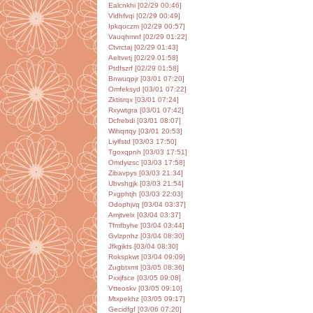
Ealcnkhi [02/29 00:46]
Vldhfvqi [02/29 00:49]
Ipkqoczm [02/29 00:57]
Vauqhmnf [02/29 01:22]
Ctvrctaj [02/29 01:43]
Aeltvetj [02/29 01:58]
Ptdfszrf [02/29 01:58]
Bnwuqpjr [03/01 07:20]
Omfeksyd [03/01 07:22]
Zktisrqx [03/01 07:24]
Rxywtgra [03/01 07:42]
Dcfrebdi [03/01 08:07]
Wihqrtqy [03/01 20:53]
Liylfstd [03/03 17:50]
Tgoxqpnh [03/03 17:51]
Omdyizsc [03/03 17:58]
Zibavpys [03/03 21:34]
Ubvshgjk [03/03 21:54]
Pxgphtjh [03/03 22:03]
Odophjvq [03/04 03:37]
Amjtvelx [03/04 03:37]
Tfmfbyhe [03/04 03:44]
Gvlzpnhz [03/04 08:30]
Jfkgikts [03/04 08:30]
Rokspkwt [03/04 09:09]
Zugbtxmt [03/05 08:36]
Pxxjfsce [03/05 09:08]
Vtteoskv [03/05 09:10]
Mtxpekhz [03/05 09:17]
Gecidfgf [03/06 07:20]