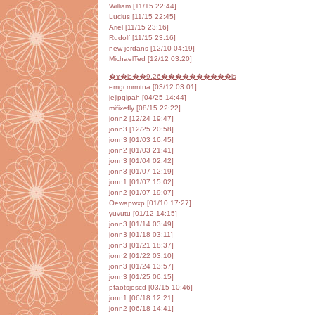
William [11/15 22:44]
Lucius [11/15 22:45]
Ariel [11/15 23:16]
Rudolf [11/15 23:16]
new jordans [12/10 04:19]
MichaelTed [12/12 03:20]
�ɤ�ʪ��9.26����������ʪ
emgcmrmtna [03/12 03:01]
jejlpqlpah [04/25 14:44]
mifixefly [08/15 22:22]
jonn2 [12/24 19:47]
jonn3 [12/25 20:58]
jonn3 [01/03 16:45]
jonn2 [01/03 21:41]
jonn3 [01/04 02:42]
jonn3 [01/07 12:19]
jonn1 [01/07 15:02]
jonn2 [01/07 19:07]
Oewapwxp [01/10 17:27]
yuvutu [01/12 14:15]
jonn3 [01/14 03:49]
jonn3 [01/18 03:11]
jonn3 [01/21 18:37]
jonn2 [01/22 03:10]
jonn3 [01/24 13:57]
jonn3 [01/25 06:15]
pfaotsjoscd [03/15 10:46]
jonn1 [06/18 12:21]
jonn2 [06/18 14:41]