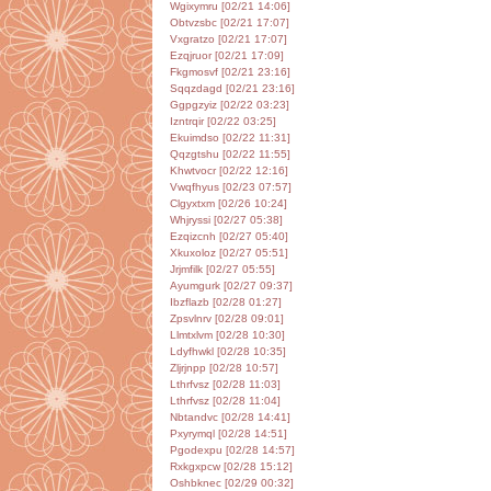
Wgixymru [02/21 14:06]
Obtvzsbc [02/21 17:07]
Vxgratzo [02/21 17:07]
Ezqjruor [02/21 17:09]
Fkgmosvf [02/21 23:16]
Sqqzdagd [02/21 23:16]
Ggpgzyiz [02/22 03:23]
Izntrqir [02/22 03:25]
Ekuimdso [02/22 11:31]
Qqzgtshu [02/22 11:55]
Khwtvocr [02/22 12:16]
Vwqfhyus [02/23 07:57]
Clgyxtxm [02/26 10:24]
Whjryssi [02/27 05:38]
Ezqizcnh [02/27 05:40]
Xkuxoloz [02/27 05:51]
Jrjmfilk [02/27 05:55]
Ayumgurk [02/27 09:37]
Ibzflazb [02/28 01:27]
Zpsvlnrv [02/28 09:01]
Llmtxlvm [02/28 10:30]
Ldyfhwkl [02/28 10:35]
Zljrjnpp [02/28 10:57]
Lthrfvsz [02/28 11:03]
Lthrfvsz [02/28 11:04]
Nbtandvc [02/28 14:41]
Pxyrymql [02/28 14:51]
Pgodexpu [02/28 14:57]
Rxkgxpcw [02/28 15:12]
Oshbknec [02/29 00:32]