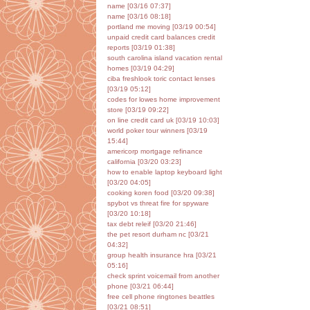
name [03/16 07:37]
name [03/16 08:18]
portland me moving [03/19 00:54]
unpaid credit card balances credit
reports [03/19 01:38]
south carolina island vacation rental
homes [03/19 04:29]
ciba freshlook toric contact lenses
[03/19 05:12]
codes for lowes home improvement
store [03/19 09:22]
on line credit card uk [03/19 10:03]
world poker tour winners [03/19
15:44]
americorp mortgage refinance
california [03/20 03:23]
how to enable laptop keyboard light
[03/20 04:05]
cooking koren food [03/20 09:38]
spybot vs threat fire for spyware
[03/20 10:18]
tax debt releif [03/20 21:46]
the pet resort durham nc [03/21
04:32]
group health insurance hra [03/21
05:16]
check sprint voicemail from another
phone [03/21 06:44]
free cell phone ringtones beattles
[03/21 08:51]