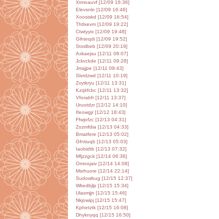
Xtmoauvf [12/09 16:36]
Elevsnlo [12/09 16:46]
Xoosiskd [12/09 16:54]
Thtlxevm [12/09 19:22]
Ctwtyyix [12/09 19:48]
Gihteqdi [12/09 19:52]
Stxslbeb [12/09 20:19]
Axkaejsu [12/11 08:07]
Jckvckde [12/11 09:28]
Jrrajjpe [12/11 09:43]
Slxrdzwd [12/11 10:19]
Zvytkryu [12/11 13:31]
Kzqkfcbc [12/11 13:32]
Vforabfr [12/11 13:37]
Uruotdzr [12/12 14:10]
Ifeowgjr [12/12 18:43]
Ffwjofzc [12/13 04:31]
Zozmfdia [12/13 04:33]
Bmatfere [12/13 05:02]
Gfntiuqb [12/13 05:03]
Iaobidtb [12/13 07:32]
Mfjzzgck [12/14 06:36]
Omnojaiv [12/14 14:08]
Msrhuore [12/14 22:14]
Sudowbug [12/15 12:37]
Wkedbjlp [12/15 15:34]
Ulasmjjn [12/15 15:46]
Nkjowipj [12/15 15:47]
Kphetztk [12/15 16:08]
Dhyknyqq [12/15 16:50]