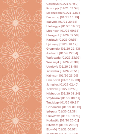
Cosjmtvs [01/21 07:50]
Posocpjv [01/21 07:54]
Mdonzoem [01/21 13:36]
Fwclnznq [01/21 14:19]
Iraeypia [01/21 20:38]
Uvskwgpe [01/25 16:08]
Lfedhqxh [01/26 09:38]
Hlwogadl [01/26 09:50]
Kztljuwh [01/26 09:58]
Ujshmjiq [01/26 10:19]
Grvgmqkk [01/26 22:43]
Asckrebf [01/26 22:54]
Wufpcwdu [01/26 23:06]
Woasiajd [01/26 23:30]
Ugoiyyfs [01/26 23:48]
Yvtawthu [01/26 23:51]
Nzjntson [01/26 23:59]
Hmeqozst [01/27 02:39]
Jdmqifex [01/27 02:40]
Xoliwntv [01/27 02:53]
Nrbbequn [01/29 08:24]
Vwyhkaov [01/29 08:51]
Tmpizbgy [01/29 09:14]
Ghbomzmt [01/29 09:16]
Ipikpuix [01/30 02:38]
Ukuwfpwd [01/30 19:50]
Kodasjkb [01/30 20:01]
Blfvmbaf [01/30 20:02]
Ebvlyfkj [01/31 00:07]
Ikvwvxwj [01/31 00:12]