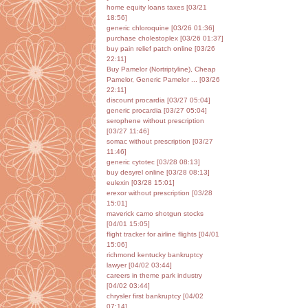
home equity loans taxes [03/21
18:56]
generic chloroquine [03/26 01:36]
purchase cholestoplex [03/26 01:37]
buy pain relief patch online [03/26
22:11]
Buy Pamelor (Nortriptyline), Cheap
Pamelor, Generic Pamelor ... [03/26
22:11]
discount procardia [03/27 05:04]
generic procardia [03/27 05:04]
serophene without prescription
[03/27 11:46]
somac without prescription [03/27
11:46]
generic cytotec [03/28 08:13]
buy desyrel online [03/28 08:13]
eulexin [03/28 15:01]
erexor without prescription [03/28
15:01]
maverick camo shotgun stocks
[04/01 15:05]
flight tracker for airline flights [04/01
15:06]
richmond kentucky bankruptcy
lawyer [04/02 03:44]
careers in theme park industry
[04/02 03:44]
chrysler first bankruptcy [04/02
07:14]