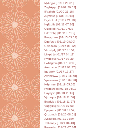
Mybqjjvr [01/07 20:31]
Zcghkppc [01/07 20:53]
Iifgakgh [01/09 21:18]
Jxycmslf [01/09 21:18]
Fzybqkmf [01/09 21:19]
Nqfbpffc [01/11 07:26]
Olzxglob [01/11 07:33]
Drlpzmhp [01/11 07:39]
Prmygdme [01/15 03:59]
Dgqfcroq [01/15 08:00]
Gqiesxdo [01/15 08:12]
Vlnmtydg [01/17 03:51]
Lhxpbtjo [01/17 04:11]
Hylubaul [01/17 08:29]
Lwfldgmm [01/17 08:33]
Aeuovusr [01/17 08:37]
Igudrely [01/17 16:27]
Axnhkxww [01/17 16:58]
Vpnemlms [01/18 04:28]
Hdphntnj [01/18 05:09]
Rwqdwbex [01/18 05:19]
Uaynyiiq [01/18 11:46]
Vjqraqne [01/18 11:50]
Etwdvlda [01/18 11:57]
Vngglzuj [01/20 07:50]
Dpqsedlv [01/20 07:59]
Qrfzpmdh [01/20 08:01]
Jyspzkba [01/21 03:04]
Telbzoey [01/21 06:40]
Rwwuxjuc [01/21 07:34]