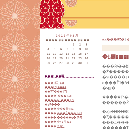
2015年01月
« ˨���Хȥ�
|
��
��
��
��
��
��
��
1
2
3
4
5
6
7
8
9
10
11
12
13
14
15
16
17
�ե꡼���
18
19
20
21
22
23
24
25
26
27
28
29
30
31
�Ż�����
���Ƥ��꡼
α���Ť˥�
���Τ餻 [14]
���ٶ����� [7]
�Ϥơ�
��ΤΤ��� [7]
����Τ��� [16]
���֤��Ƥ��ޤ��������ʤ󤫡����������ä
�����Τ��� [79]
������Ż
�ܤΤ���
����
���餷 [41]
�Ȥꤢ�����
����
���å��� [28]
����
�����ǥ� [14]
����
�Υ٥륹 [15]
����
¾ [23]
������