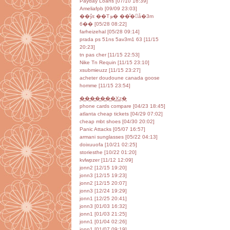
Payday Loans [07/10 16:39]
Ameliafpb [09/09 23:03]
��ŷε ��Τܤ� ��ͦ�񥻥å�3m
6�� [05/28 08:22]
farheizehal [05/28 09:14]
prada ps 51ns 5av3m1 63 [11/15
20:23]
tn pas cher [11/15 22:53]
Nike Tn Requin [11/15 23:10]
xsubmieuzz [11/15 23:27]
acheter doudoune canada goose
homme [11/15 23:54]
�������Хȥ�
phone cards compare [04/23 18:45]
atlanta cheap tickets [04/29 07:02]
cheap mbt shoes [04/30 20:02]
Panic Attacks [05/07 16:57]
armani sunglasses [05/22 04:13]
doixuuofa [10/21 02:25]
storiesthe [10/22 01:20]
kvlwpzer [11/12 12:09]
jonn2 [12/15 19:20]
jonn3 [12/15 19:23]
jonn2 [12/15 20:07]
jonn3 [12/24 19:29]
jonn1 [12/25 20:41]
jonn3 [01/03 16:32]
jonn1 [01/03 21:25]
jonn1 [01/04 02:26]
jonn1 [01/07 09:19]