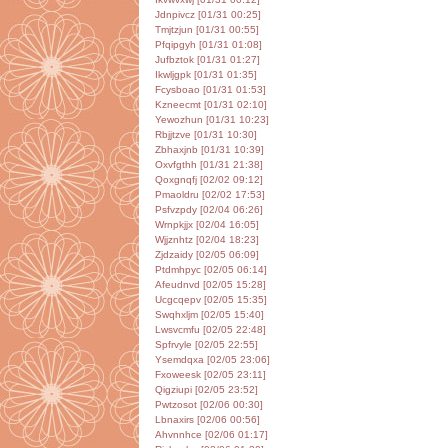
Jdnpivcz [01/31 00:25]
Tmjtzjun [01/31 00:55]
Pfqipgyh [01/31 01:08]
Jufbztok [01/31 01:27]
Ikwljgpk [01/31 01:35]
Fcysboao [01/31 01:53]
Kzneecmt [01/31 02:10]
Yewozhun [01/31 10:23]
Rbjjtzve [01/31 10:30]
Zbhaxjnb [01/31 10:39]
Oxvfgthh [01/31 21:38]
Qoxgnqfj [02/02 09:12]
Pmaoldru [02/02 17:53]
Psfvzpdy [02/04 06:26]
Wrnpkjjx [02/04 16:05]
Wjjznhtz [02/04 18:23]
Zjdzaidy [02/05 06:09]
Ptdmhpyc [02/05 06:14]
Afeudnvd [02/05 15:28]
Ucgcqepv [02/05 15:35]
Swqhxljm [02/05 15:40]
Lwsvcmfu [02/05 22:48]
Spfrvyle [02/05 22:55]
Ysemdqxa [02/05 23:06]
Fxoweesk [02/05 23:11]
Qigziupi [02/05 23:52]
Pwtzosot [02/06 00:30]
Lbnaxirs [02/06 00:56]
Ahvnnhce [02/06 01:17]