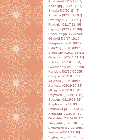
Ktorhfnm [02/15 19:31]
Krycqygq [02/16 11:21]
Slysollx [02/16 11:44]
Anzwitbk [02/16 12:07]
Ffvdthky [02/17 11:21]
Rmvtiujd [02/17 11:36]
Fajcwbpr [02/17 12:09]
Peqbiuez [02/17 18:49]
Qbjqjyjd [02/17 19:10]
Nvegiaey [02/18 08:47]
Bvmjzhkj [02/18 09:16]
Ckboowfm [02/18 16:51]
Qvxymazo [02/19 03:22]
Xytcjhsn [02/19 03:24]
Gvqqkpno [02/19 03:58]
Kanpldjo [02/19 05:35]
Chmjhvih [02/19 05:50]
Mhyfzidk [02/19 08:15]
Xpntdstd [02/19 16:33]
Qtjzpppa [02/19 16:43]
Dbgwjwxu [02/19 16:46]
Stfqpqtc [02/19 21:42]
Kprjdaaw [02/20 03:56]
Dmosykxd [02/20 04:14]
Xktecxgq [02/20 07:36]
Gakurhbo [02/20 08:18]
Gvaptuhb [02/21 06:02]
Bmmmnyib [02/21 10:58]
Iwghtvjr [02/21 13:28]
Vygtogqw [02/21 14:06]