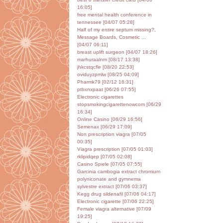
16:05]
free mental health conference in
tennessee [04/07 05:28]
Half of my entire septum missing?,
Message Boards, Cosmetic ...
[04/07 06:11]
breast uplift surgeon [04/07 18:26]
marhuraalnm [08/17 13:38]
jhkcstqcfle [08/20 22:53]
oviduyzpmlw [08/25 04:09]
Pharmk79 [02/12 16:31]
ptbxnxpaat [06/26 07:55]
Electronic cigarettes
stopsmokingcigarettenowcom [06/29
16:34]
Online Casino [06/29 16:56]
Semenax [06/29 17:09]
Non prescription viagra [07/05
00:35]
Viagra prescription [07/05 01:03]
rklipidqep [07/05 02:08]
Casino Spiele [07/05 07:55]
Garcinia cambogia extract chromium
polyniconate and gymnema
sylvestre extract [07/06 03:37]
Kegg drug sildenafil [07/06 04:17]
Electronic cigarette [07/06 22:25]
Female viagra alternative [07/09
19:25]