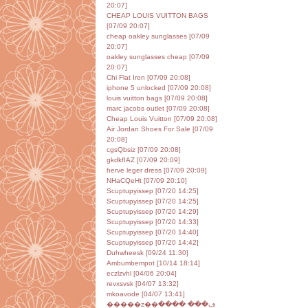
20:07]
CHEAP LOUIS VUITTON BAGS
[07/09 20:07]
cheap oakley sunglasses [07/09
20:07]
oakley sunglasses cheap [07/09
20:07]
Chi Flat Iron [07/09 20:08]
iphone 5 unlocked [07/09 20:08]
louis vuitton bags [07/09 20:08]
marc jacobs outlet [07/09 20:08]
Cheap Louis Vuitton [07/09 20:08]
Air Jordan Shoes For Sale [07/09
20:08]
cgsQbsiz [07/09 20:08]
gkdkfIAZ [07/09 20:09]
herve leger dress [07/09 20:09]
NHaCQeHt [07/09 20:10]
Scuptupyissep [07/20 14:25]
Scuptupyissep [07/20 14:25]
Scuptupyissep [07/20 14:29]
Scuptupyissep [07/20 14:33]
Scuptupyissep [07/20 14:40]
Scuptupyissep [07/20 14:42]
Duhwheesk [09/24 11:30]
Ambumbempot [10/14 18:14]
eczlzvhl [04/06 20:04]
revxsvsk [04/07 13:32]
mkoavode [04/07 13:41]
�����ȥ��ڡ��� ����