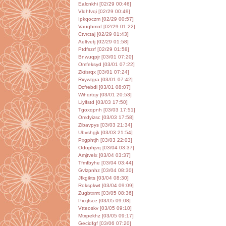
Ealcnkhi [02/29 00:46]
Vldhfvqi [02/29 00:49]
Ipkqoczm [02/29 00:57]
Vauqhmnf [02/29 01:22]
Ctvrctaj [02/29 01:43]
Aeltvetj [02/29 01:58]
Ptdfszrf [02/29 01:58]
Bnwuqpjr [03/01 07:20]
Omfeksyd [03/01 07:22]
Zktisrqx [03/01 07:24]
Rxywtgra [03/01 07:42]
Dcfrebdi [03/01 08:07]
Wihqrtqy [03/01 20:53]
Liylfstd [03/03 17:50]
Tgoxqpnh [03/03 17:51]
Omdyizsc [03/03 17:58]
Zibavpys [03/03 21:34]
Ubvshgjk [03/03 21:54]
Pxgphtjh [03/03 22:03]
Odophjvq [03/04 03:37]
Amjtvelx [03/04 03:37]
Tfmfbyhe [03/04 03:44]
Gvlzpnhz [03/04 08:30]
Jfkgikts [03/04 08:30]
Rokspkwt [03/04 09:09]
Zugbtxmt [03/05 08:36]
Pxxjfsce [03/05 09:08]
Vtteoskv [03/05 09:10]
Mtxpekhz [03/05 09:17]
Gecidfgf [03/06 07:20]