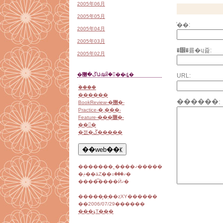
2005年06月
2005年05月
̾��:
2005年04月
2005年03月
�᡼�륢�ɥ쥹:
2005年02月
�ڱ�޴Աʥᥤ�󥵥��ȡ�
URL:
�ۡ���
������
������:
BookReview-�޽�-
Practice-�¸���-
Feature-���߼�-
��󥯽�
�졦�ڱ�����
�������˾����ޤ�����
�ݥ��äȤ��ꤤ���ޤ�
�����͡���Ӥޤ�
������̡֥��ȥХΥ������
��2006/07/29������
���ؤΤ��ֻ�