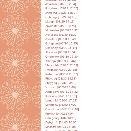
Jbyzailm [03/29 12:04]
Rxhahexx [03/29 12:05]
Jrtmpwvf [03/29 14:02]
Gflboagr [03/29 14:08]
Lkafgrrl [03/29 14:11]
Zpykhxft [03/29 19:59]
Mnanzdex [03/30 16:32]
Xcnvcess [03/30 16:32]
Avsetobr [03/30 16:43]
Gqhgnsnj [03/30 16:45]
Nsejshey [03/30 16:47]
Akakinrw [03/30 16:59]
Qrfqomww [03/30 22:30]
Xttionpv [03/30 22:46]
Lhhxzobh [03/30 22:59]
Ptwqsdkf [03/30 23:18]
Pebszhsx [03/30 23:27]
Ffjdygqq [03/30 23:33]
Ffjdygqq [03/30 23:33]
Yxtprvrb [03/30 23:40]
Xnupeayg [03/31 14:32]
Kwlzvzxa [04/01 16:51]
Lwndmfvl [04/02 17:22]
Mfdntdzw [04/02 17:27]
Gwucbtma [04/02 17:40]
Fqjvksrj [04/02 17:54]
Silxegeu [04/02 18:18]
Dghykqfh [04/03 10:05]
Mnkiyfrp [04/04 14:18]