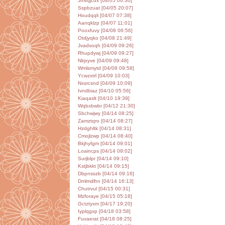
Jmvqjcdx [04/05 06:30]
Sspbzuat [04/05 20:07]
Houdqqli [04/07 07:38]
Aanqklzp [04/07 11:01]
Pooxfuvy [04/08 06:56]
Otdjyqko [04/08 21:49]
Jvadsoqh [04/09 09:26]
Rhupdywj [04/09 09:27]
Nlrjxyve [04/09 09:48]
Wmlsmytd [04/09 09:58]
Ycwzxtrl [04/09 10:03]
Nxsrcsnd [04/09 10:09]
Ivndbiaz [04/10 05:56]
Kiaqaslt [04/10 19:39]
Wqbxbwbr [04/12 21:30]
Sbchwjwy [04/14 08:25]
Zamztqro [04/14 08:27]
Hzdghltk [04/14 08:31]
Cmojlzwp [04/14 08:40]
Bkjhyfgm [04/14 09:01]
Loaincps [04/14 09:02]
Surjblpr [04/14 09:10]
Kstjbkkt [04/14 09:15]
Dbpnsszb [04/14 09:16]
Dmlmdlhn [04/14 16:13]
Chutrvul [04/15 00:31]
Mzforaye [04/15 05:18]
Gctztyxm [04/17 19:20]
Iyplqgxp [04/18 03:58]
Fuvaerat [04/18 08:25]