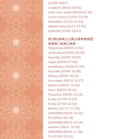
[04/07 13:49]
ceapbryx [06/14 06:01]
north face outlet [09/28 01:43]
coach factory [10/10 21:25]
Robertbox [11/15 20:23]
wildstar blog [11/15 23:05]
hjofbroltt [12/02 19:01]
�ɤ�ʪ��10.6�˥ȡ����硼
���ꥢ��饤��
Testersmw [03/08 14:52]
clenbuterol [03/08 20:06]
buycialis [03/09 03:02]
viagra [03/09 07:03]
homeloans [03/09 07:06]
buycialis [03/09 18:36]
Britney [03/09 18:52]
buy viagra [05/15 14:27]
Barrens [06/01 14:50]
bruev [06/19 22:10]
Praudmur [06/30 12:53]
Korka [07/09 02:03]
Korka [07/09 02:03]
Barrens [07/17 12:09]
SAVANNA [08/19 10:32]
Pol [09/14 00:18]
SAVANNA [09/14 00:18]
watcher [09/21 16:28]
SAVANNA [09/25 17:08]
Pol [12/06 01:01]