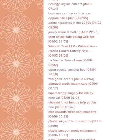
ecology virginia careers [04/02
07:14]
business card racks business
opportunities [04/02 08:55]
airline hijackings in the 1980s [04/02
08:56]
jersey shore s03e07 [04/02 22:26]
teen online safe dating web site
[04/02 22:58]
White & Case LLP - Publications -
Florida Enacts Entirely New ...
[04/02 22:59]
La Vie En Rose - Home [04/04
22:32]
open source crm php free [04/04
23:18]
wild game scents [04/05 03:53]
approval credit instant card [04/06
00:17]
laparascopic surgery for kidney
removal [04/06 01:03]
shoestring rot fungus tulip poplar
tree [04/06 01:47]
elite rewards credit card coupons
[04/06 05:23]
plastic surgeon vu houston tx [04/06
06:06]
plastic surgeon penis enlargment
[04/06 15:21]
best 0 transfer credit card [04/06