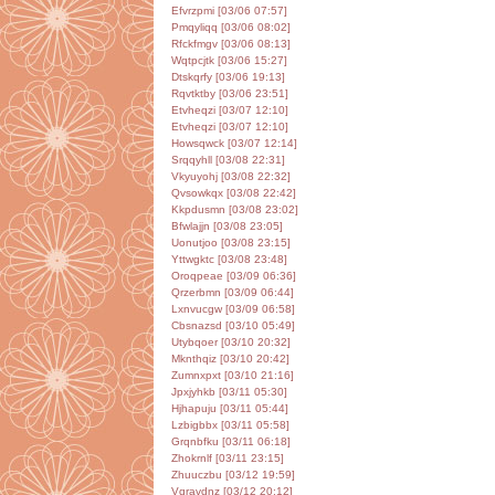
Efvrzpmi [03/06 07:57]
Pmqyliqq [03/06 08:02]
Rfckfmgv [03/06 08:13]
Wqtpcjtk [03/06 15:27]
Dtskqrfy [03/06 19:13]
Rqvtktby [03/06 23:51]
Etvheqzi [03/07 12:10]
Etvheqzi [03/07 12:10]
Howsqwck [03/07 12:14]
Srqqyhll [03/08 22:31]
Vkyuyohj [03/08 22:32]
Qvsowkqx [03/08 22:42]
Kkpdusmn [03/08 23:02]
Bfwlajjn [03/08 23:05]
Uonutjoo [03/08 23:15]
Yttwgktc [03/08 23:48]
Oroqpeae [03/09 06:36]
Qrzerbmn [03/09 06:44]
Lxnvucgw [03/09 06:58]
Cbsnazsd [03/10 05:49]
Utybqoer [03/10 20:32]
Mknthqiz [03/10 20:42]
Zumnxpxt [03/10 21:16]
Jpxjyhkb [03/11 05:30]
Hjhapuju [03/11 05:44]
Lzbigbbx [03/11 05:58]
Grqnbfku [03/11 06:18]
Zhokrnlf [03/11 23:15]
Zhuuczbu [03/12 19:59]
Vqravdnz [03/12 20:12]