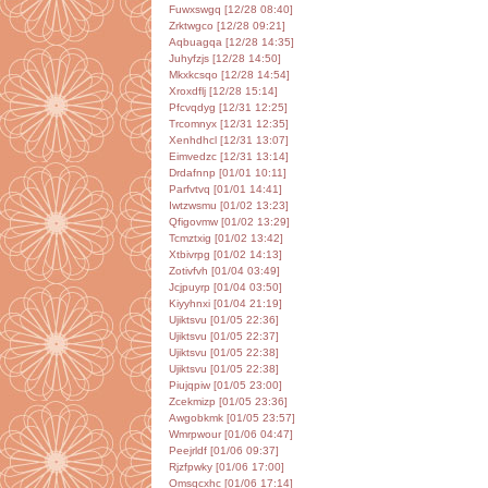
Fuwxswgq [12/28 08:40]
Zrktwgco [12/28 09:21]
Aqbuagqa [12/28 14:35]
Juhyfzjs [12/28 14:50]
Mkxkcsqo [12/28 14:54]
Xroxdflj [12/28 15:14]
Pfcvqdyg [12/31 12:25]
Trcomnyx [12/31 12:35]
Xenhdhcl [12/31 13:07]
Eimvedzc [12/31 13:14]
Drdafnnp [01/01 10:11]
Parfvtvq [01/01 14:41]
Iwtzwsmu [01/02 13:23]
Qfigovmw [01/02 13:29]
Tcmztxig [01/02 13:42]
Xtbivrpg [01/02 14:13]
Zotivfvh [01/04 03:49]
Jcjpuyrp [01/04 03:50]
Kiyyhnxi [01/04 21:19]
Ujiktsvu [01/05 22:36]
Ujiktsvu [01/05 22:37]
Ujiktsvu [01/05 22:38]
Ujiktsvu [01/05 22:38]
Piujqpiw [01/05 23:00]
Zcekmizp [01/05 23:36]
Awgobkmk [01/05 23:57]
Wmrpwour [01/06 04:47]
Peejrldf [01/06 09:37]
Rjzfpwky [01/06 17:00]
Omsqcxhc [01/06 17:14]