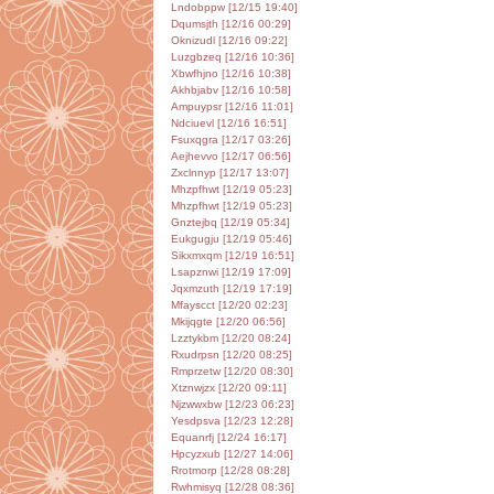
Lndobppw [12/15 19:40]
Dqumsjth [12/16 00:29]
Oknizudl [12/16 09:22]
Luzgbzeq [12/16 10:36]
Xbwfhjno [12/16 10:38]
Akhbjabv [12/16 10:58]
Ampuypsr [12/16 11:01]
Ndciuevl [12/16 16:51]
Fsuxqgra [12/17 03:26]
Aejhevvo [12/17 06:56]
Zxclnnyp [12/17 13:07]
Mhzpfhwt [12/19 05:23]
Mhzpfhwt [12/19 05:23]
Gnztejbq [12/19 05:34]
Eukgugju [12/19 05:46]
Sikxmxqm [12/19 16:51]
Lsapznwi [12/19 17:09]
Jqxmzuth [12/19 17:19]
Mfayscct [12/20 02:23]
Mkijqgte [12/20 06:56]
Lzztykbm [12/20 08:24]
Rxudrpsn [12/20 08:25]
Rmprzetw [12/20 08:30]
Xtznwjzx [12/20 09:11]
Njzwwxbw [12/23 06:23]
Yesdpsva [12/23 12:28]
Equanrfj [12/24 16:17]
Hpcyzxub [12/27 14:06]
Rrotmorp [12/28 08:28]
Rwhmisyq [12/28 08:36]