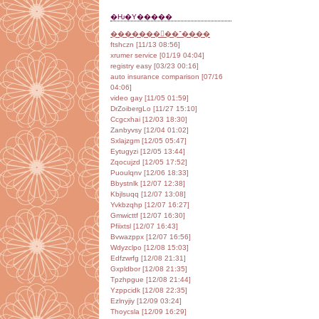
�Ƕ�Υ�����
���������־����
ftshczn [11/13 08:56]
xrumer service [01/19 04:04]
registry easy [03/23 00:16]
auto insurance comparison [07/16
04:06]
video gay [11/05 01:59]
DrZoibergLo [11/27 15:10]
Ccgcxhai [12/03 18:30]
Zanbyvsy [12/04 01:02]
Sxlajzgm [12/05 05:47]
Eytugyzi [12/05 13:44]
Zqocujzd [12/05 17:52]
Puoulqnv [12/06 18:33]
Bbystnlk [12/07 12:38]
Kbjlsuqq [12/07 13:08]
Yvkbzqhp [12/07 16:27]
Gmwicttf [12/07 16:30]
Pfiixtsl [12/07 16:43]
Bvwazppx [12/07 16:56]
Wdyzclpo [12/08 15:03]
Edfzwrfg [12/08 21:31]
Gxpldbor [12/08 21:35]
Tpzhpgue [12/08 21:44]
Yzppcidk [12/08 22:35]
Ezlnyjiy [12/09 03:24]
Thoycsla [12/09 16:29]