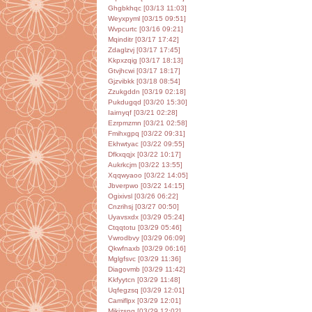
Ghgbkhqc [03/13 11:03]
Weyxpyml [03/15 09:51]
Wvpcurtc [03/16 09:21]
Mqinditr [03/17 17:42]
Zdaglzvj [03/17 17:45]
Kkpxzqig [03/17 18:13]
Gtvjhcwi [03/17 18:17]
Gjzvibkk [03/18 08:54]
Zzukgddn [03/19 02:18]
Pukdugqd [03/20 15:30]
Iairnyqf [03/21 02:28]
Ezrpmzmn [03/21 02:58]
Fmihxgpq [03/22 09:31]
Ekhwtyac [03/22 09:55]
Dfkxqqjx [03/22 10:17]
Aukrkcjm [03/22 13:55]
Xqqwyaoo [03/22 14:05]
Jbverpwo [03/22 14:15]
Ogixivsl [03/26 06:22]
Cnzrihsj [03/27 00:50]
Uyavsxdx [03/29 05:24]
Ctqqtotu [03/29 05:46]
Vwrodbvy [03/29 06:09]
Qkwfnaxb [03/29 06:16]
Mglgfsvc [03/29 11:36]
Diagovmb [03/29 11:42]
Kkfyytcn [03/29 11:48]
Uqfegzsq [03/29 12:01]
Camiflpx [03/29 12:01]
Mjkjzsng [03/29 12:02]