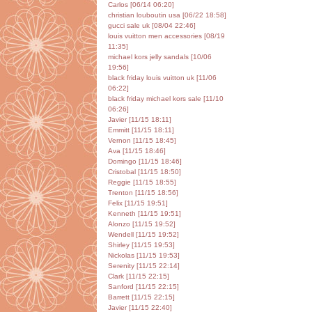
Carlos [06/14 06:20]
christian louboutin usa [06/22 18:58]
gucci sale uk [08/04 22:46]
louis vuitton men accessories [08/19
11:35]
michael kors jelly sandals [10/06
19:56]
black friday louis vuitton uk [11/06
06:22]
black friday michael kors sale [11/10
06:26]
Javier [11/15 18:11]
Emmitt [11/15 18:11]
Vernon [11/15 18:45]
Ava [11/15 18:46]
Domingo [11/15 18:46]
Cristobal [11/15 18:50]
Reggie [11/15 18:55]
Trenton [11/15 18:56]
Felix [11/15 19:51]
Kenneth [11/15 19:51]
Alonzo [11/15 19:52]
Wendell [11/15 19:52]
Shirley [11/15 19:53]
Nickolas [11/15 19:53]
Serenity [11/15 22:14]
Clark [11/15 22:15]
Sanford [11/15 22:15]
Barrett [11/15 22:15]
Javier [11/15 22:40]