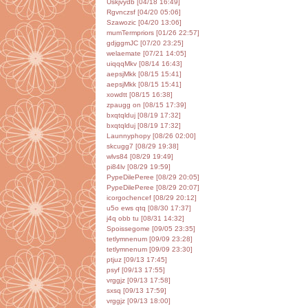
Uskjvydb [04/18 16:49]
Rgvnczsf [04/20 05:06]
Szawozic [04/20 13:06]
mumTermpriors [01/26 22:57]
gdjggmJC [07/20 23:25]
welaemate [07/21 14:05]
uiqqqMkv [08/14 16:43]
aepsjMkk [08/15 15:41]
aepsjMkk [08/15 15:41]
xowdtt [08/15 16:38]
zpaugg on [08/15 17:39]
bxqtqlduj [08/19 17:32]
bxqtqlduj [08/19 17:32]
Launnyphopy [08/26 02:00]
skcugg7 [08/29 19:38]
wlvs84 [08/29 19:49]
pi84lv [08/29 19:59]
PypeDilePeree [08/29 20:05]
PypeDilePeree [08/29 20:07]
icorgochencef [08/29 20:12]
u5o ews qtq [08/30 17:37]
j4q obb tu [08/31 14:32]
Spoissegome [09/05 23:35]
tetlymnenum [09/09 23:28]
tetlymnenum [09/09 23:30]
ptjuz [09/13 17:45]
psyf [09/13 17:55]
vrggjz [09/13 17:58]
sxsq [09/13 17:59]
vrggjz [09/13 18:00]