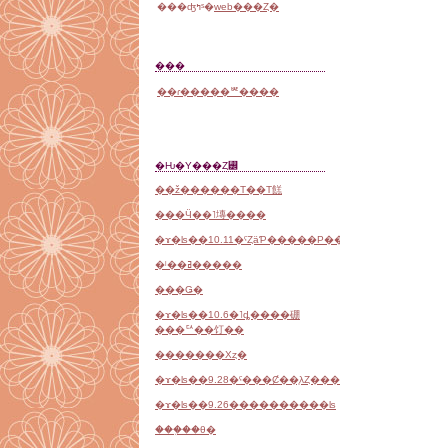
���ʤߤˢ�
web���Ȥ�
���
��ɾ�����ꥲ����
�Ƕ�Υ���Ȥ꡼
��ž������Τ��Τ餻
���Ӵ��˥塼����
�ɤ�ʪ��10.11�ˤȤäƤ�����Ρ����ޤ����
�ˡ��ߥ�����
���Ǥ�
�ɤ�ʪ��10.6�˥ȡ����硼
���ꥢ��饤��
�������Хȥ�
�ɤ�ʪ��9.28�ˤ���Ȼ��֤λȤ���
�ɤ�ʪ��9.26����������ʪ
���֤��θ�