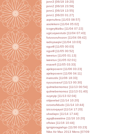
jonn3 [06/18 19:20]
jonn2 [06/18 23:58]
jonn1 [06/19 13:55]
jonn1 [06/20 01:27]
aqenufera [11/03 08:57]
asolekeni [11/04 05:02]
icogeyikizibu [11/04 07:22]
ugicuqaeotubi [11/04 07:43]
futuvuvuhozon [11/04 09:42]
iadoysaqivi [11/04 10:03]
ogurill [11/05 00:03]
ogurill [11/05 00:52]
iweetuv [11/05 01:13]
iweetuv [11/05 02:01]
esaxefi [11/05 03:33]
ajelepoxent [11/06 03:23]
ajelepoxent [11/06 04:11]
inatozds [11/06 18:33]
oyuuzoaxuf [11/13 00:30]
qulmebemomoz [11/13 00:54]
qulmebemomoz [11/13 01:40]
xuyeyip [11/13 02:04]
otijaxelad [11/14 10:20]
ozoetufidudo [11/14 10:44]
izicozoqayol [11/14 17:20]
ubadapo [11/14 17:44]
agajibawatine [11/16 10:20]
ofivias [11/16 10:44]
ignigioragiahgo [11/30 03:23]
Nike Air Max 2013 Mens [07/09