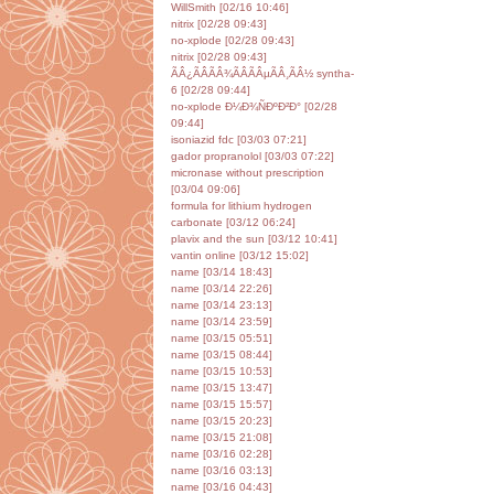
WillSmith [02/16 10:46]
nitrix [02/28 09:43]
no-xplode [02/28 09:43]
nitrix [02/28 09:43]
ÃÂ¿ÃÂÃÂ¾ÃÂÃÂµÃÂ¸ÃÂ½ syntha-
6 [02/28 09:44]
no-xplode Ð¼Ð¾ÑÐºÐ²Ð° [02/28
09:44]
isoniazid fdc [03/03 07:21]
gador propranolol [03/03 07:22]
micronase without prescription
[03/04 09:06]
formula for lithium hydrogen
carbonate [03/12 06:24]
plavix and the sun [03/12 10:41]
vantin online [03/12 15:02]
name [03/14 18:43]
name [03/14 22:26]
name [03/14 23:13]
name [03/14 23:59]
name [03/15 05:51]
name [03/15 08:44]
name [03/15 10:53]
name [03/15 13:47]
name [03/15 15:57]
name [03/15 20:23]
name [03/15 21:08]
name [03/16 02:28]
name [03/16 03:13]
name [03/16 04:43]