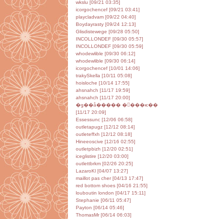
wkslu [09/21 03:35]
icorgochencef [09/21 03:41]
playcladvam [09/22 04:40]
Boydayrasty [09/24 12:13]
Glisdistewege [09/28 05:50]
INCOLLONDEF [09/30 05:57]
INCOLLONDEF [09/30 05:59]
whodewlible [09/30 06:12]
whodewlible [09/30 06:14]
icorgochencef [10/01 14:06]
trakySkella [10/11 05:08]
hoisloche [10/14 17:55]
ahsnahch [11/17 19:59]
ahsnahch [11/17 20:00]
�ǥ��å����� ����ѥ��
[11/17 20:09]
Essessunc [12/06 06:58]
outletapugz [12/12 08:14]
outleteffxh [12/12 08:18]
Hineeoscive [12/16 02:55]
outletpbizh [12/20 02:51]
iceglistire [12/20 03:00]
outlettbrkm [02/26 20:25]
LazaroKl [04/07 13:27]
maillot pas cher [04/13 17:47]
red bottom shoes [04/16 21:55]
louboutin london [04/17 15:11]
Stephanie [06/11 05:47]
Payton [06/14 05:46]
ThomasMr [06/14 06:03]