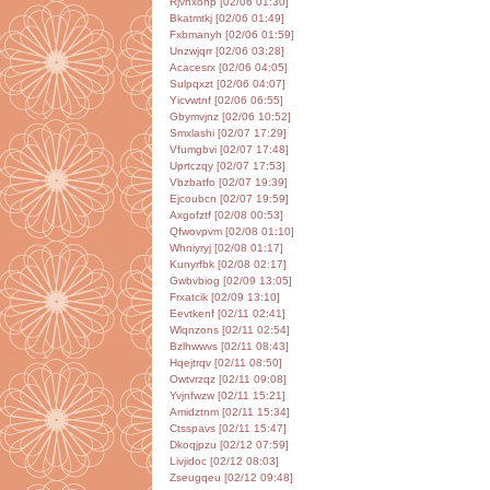
Rjvhxohp [02/06 01:30]
Bkatmtkj [02/06 01:49]
Fxbmanyh [02/06 01:59]
Unzwjqrr [02/06 03:28]
Acacesrx [02/06 04:05]
Sulpqxzt [02/06 04:07]
Yicvwtnf [02/06 06:55]
Gbymvjnz [02/06 10:52]
Smxlashi [02/07 17:29]
Vfumgbvi [02/07 17:48]
Uprtczqy [02/07 17:53]
Vbzbatfo [02/07 19:39]
Ejcoubcn [02/07 19:59]
Axgofztf [02/08 00:53]
Qfwovpvm [02/08 01:10]
Whniyryj [02/08 01:17]
Kunyrfbk [02/08 02:17]
Gwbvbiog [02/09 13:05]
Frxatcik [02/09 13:10]
Eevtkenf [02/11 02:41]
Wlqnzons [02/11 02:54]
Bzlhwwvs [02/11 08:43]
Hqejtrqv [02/11 08:50]
Owtvrzqz [02/11 09:08]
Yvjnfwzw [02/11 15:21]
Amidztnm [02/11 15:34]
Ctsspavs [02/11 15:47]
Dkoqjpzu [02/12 07:59]
Livjidoc [02/12 08:03]
Zseugqeu [02/12 09:48]