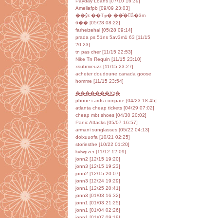
Payday Loans [07/10 16:39]
Ameliafpb [09/09 23:03]
��ŷε ��Τܤ� ��ͦ�񥻥å�3m
6�� [05/28 08:22]
farheizehal [05/28 09:14]
prada ps 51ns 5av3m1 63 [11/15
20:23]
tn pas cher [11/15 22:53]
Nike Tn Requin [11/15 23:10]
xsubmieuzz [11/15 23:27]
acheter doudoune canada goose
homme [11/15 23:54]
�������Хȥ�
phone cards compare [04/23 18:45]
atlanta cheap tickets [04/29 07:02]
cheap mbt shoes [04/30 20:02]
Panic Attacks [05/07 16:57]
armani sunglasses [05/22 04:13]
doixuuofa [10/21 02:25]
storiesthe [10/22 01:20]
kvlwpzer [11/12 12:09]
jonn2 [12/15 19:20]
jonn3 [12/15 19:23]
jonn2 [12/15 20:07]
jonn3 [12/24 19:29]
jonn1 [12/25 20:41]
jonn3 [01/03 16:32]
jonn1 [01/03 21:25]
jonn1 [01/04 02:26]
jonn1 [01/07 09:19]