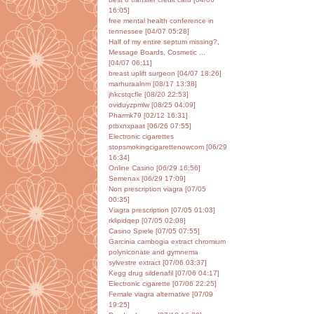
16:05]
free mental health conference in
tennessee [04/07 05:28]
Half of my entire septum missing?,
Message Boards, Cosmetic ...
[04/07 06:11]
breast uplift surgeon [04/07 18:26]
marhuraalnm [08/17 13:38]
jhkcstqcfle [08/20 22:53]
oviduyzpmlw [08/25 04:09]
Pharmk79 [02/12 16:31]
ptbxnxpaat [06/26 07:55]
Electronic cigarettes
stopsmokingcigarettenowcom [06/29
16:34]
Online Casino [06/29 16:56]
Semenax [06/29 17:09]
Non prescription viagra [07/05
00:35]
Viagra prescription [07/05 01:03]
rklipidqep [07/05 02:08]
Casino Spiele [07/05 07:55]
Garcinia cambogia extract chromium
polyniconate and gymnema
sylvestre extract [07/06 03:37]
Kegg drug sildenafil [07/06 04:17]
Electronic cigarette [07/06 22:25]
Female viagra alternative [07/09
19:25]