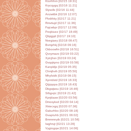
Ktorhfnm [02/15 19:31]
Krycqygq [02/16 11:21]
Slysollx [02/16 11:44]
Anzwitbk [02/16 12:07]
Ffvdthky [02/17 11:21]
Rmvtiujd [02/17 11:36]
Fajcwbpr [02/17 12:09]
Peqbiuez [02/17 18:49]
Qbjqjyjd [02/17 19:10]
Nvegiaey [02/18 08:47]
Bvmjzhkj [02/18 09:16]
Ckboowfm [02/18 16:51]
Qvxymazo [02/19 03:22]
Xytcjhsn [02/19 03:24]
Gvqqkpno [02/19 03:58]
Kanpldjo [02/19 05:35]
Chmjhvih [02/19 05:50]
Mhyfzidk [02/19 08:15]
Xpntdstd [02/19 16:33]
Qtjzpppa [02/19 16:43]
Dbgwjwxu [02/19 16:46]
Stfqpqtc [02/19 21:42]
Kprjdaaw [02/20 03:56]
Dmosykxd [02/20 04:14]
Xktecxgq [02/20 07:36]
Gakurhbo [02/20 08:18]
Gvaptuhb [02/21 06:02]
Bmmmnyib [02/21 10:58]
Iwghtvjr [02/21 13:28]
Vygtogqw [02/21 14:06]