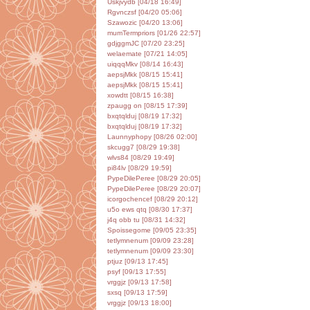
Uskjvydb [04/18 16:49]
Rgvnczsf [04/20 05:06]
Szawozic [04/20 13:06]
mumTermpriors [01/26 22:57]
gdjggmJC [07/20 23:25]
welaemate [07/21 14:05]
uiqqqMkv [08/14 16:43]
aepsjMkk [08/15 15:41]
aepsjMkk [08/15 15:41]
xowdtt [08/15 16:38]
zpaugg on [08/15 17:39]
bxqtqlduj [08/19 17:32]
bxqtqlduj [08/19 17:32]
Launnyphopy [08/26 02:00]
skcugg7 [08/29 19:38]
wlvs84 [08/29 19:49]
pi84lv [08/29 19:59]
PypeDilePeree [08/29 20:05]
PypeDilePeree [08/29 20:07]
icorgochencef [08/29 20:12]
u5o ews qtq [08/30 17:37]
j4q obb tu [08/31 14:32]
Spoissegome [09/05 23:35]
tetlymnenum [09/09 23:28]
tetlymnenum [09/09 23:30]
ptjuz [09/13 17:45]
psyf [09/13 17:55]
vrggjz [09/13 17:58]
sxsq [09/13 17:59]
vrggjz [09/13 18:00]