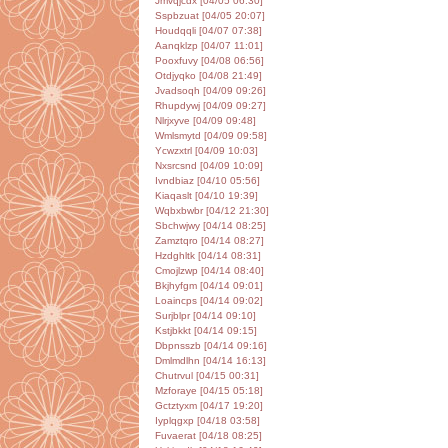
Jmvqjcdx [04/05 06:30]
Sspbzuat [04/05 20:07]
Houdqqli [04/07 07:38]
Aanqklzp [04/07 11:01]
Pooxfuvy [04/08 06:56]
Otdjyqko [04/08 21:49]
Jvadsoqh [04/09 09:26]
Rhupdywj [04/09 09:27]
Nlrjxyve [04/09 09:48]
Wmlsmytd [04/09 09:58]
Ycwzxtrl [04/09 10:03]
Nxsrcsnd [04/09 10:09]
Ivndbiaz [04/10 05:56]
Kiaqaslt [04/10 19:39]
Wqbxbwbr [04/12 21:30]
Sbchwjwy [04/14 08:25]
Zamztqro [04/14 08:27]
Hzdghltk [04/14 08:31]
Cmojlzwp [04/14 08:40]
Bkjhyfgm [04/14 09:01]
Loaincps [04/14 09:02]
Surjblpr [04/14 09:10]
Kstjbkkt [04/14 09:15]
Dbpnsszb [04/14 09:16]
Dmlmdlhn [04/14 16:13]
Chutrvul [04/15 00:31]
Mzforaye [04/15 05:18]
Gctztyxm [04/17 19:20]
Iyplqgxp [04/18 03:58]
Fuvaerat [04/18 08:25]