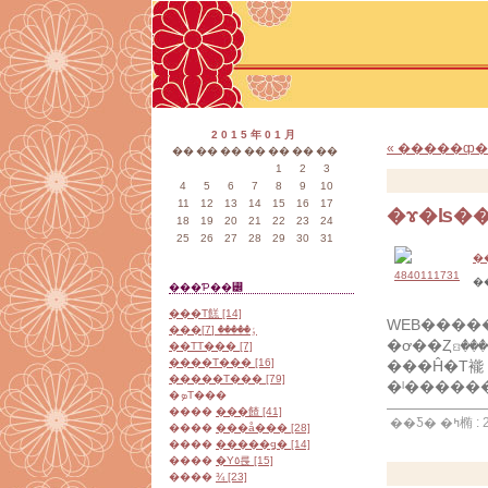
2015年01月
« �����ȹ
��
��
��
��
��
��
��
1
2
3
4
5
6
7
8
9
10
11
12
13
14
15
16
17
�ɤ�ʪ��
18
19
20
21
22
23
24
25
26
27
28
29
30
31
�
�
���Ƥ��꡼
���Τ餻 [14]
WEB��������
���ٶ����� [7]
��ΤΤ��� [7]
����Τ��� [16]
���Ĥ�Τ褦
�����Τ��� [79]
�ܤΤ���
����
���餷 [41]
��Ƽ�
����
���å��� [28]
����
�����ǥ� [14]
����
�Υ٥륹 [15]
����
¾ [23]