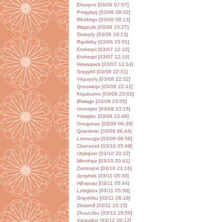
Efvrzpmi [03/06 07:57]
Pmqyliqq [03/06 08:02]
Rfckfmgv [03/06 08:13]
Wqtpcjtk [03/06 15:27]
Dtskqrfy [03/06 19:13]
Rqvtktby [03/06 23:51]
Etvheqzi [03/07 12:10]
Etvheqzi [03/07 12:10]
Howsqwck [03/07 12:14]
Srqqyhll [03/08 22:31]
Vkyuyohj [03/08 22:32]
Qvsowkqx [03/08 22:42]
Kkpdusmn [03/08 23:02]
Bfwlajjn [03/08 23:05]
Uonutjoo [03/08 23:15]
Yttwgktc [03/08 23:48]
Oroqpeae [03/09 06:36]
Qrzerbmn [03/09 06:44]
Lxnvucgw [03/09 06:58]
Cbsnazsd [03/10 05:49]
Utybqoer [03/10 20:32]
Mknthqiz [03/10 20:42]
Zumnxpxt [03/10 21:16]
Jpxjyhkb [03/11 05:30]
Hjhapuju [03/11 05:44]
Lzbigbbx [03/11 05:58]
Grqnbfku [03/11 06:18]
Zhokrnlf [03/11 23:15]
Zhuuczbu [03/12 19:59]
Vqravdnz [03/12 20:12]