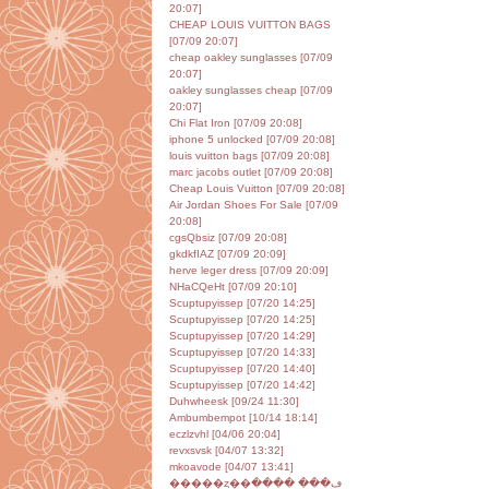
20:07]
CHEAP LOUIS VUITTON BAGS
[07/09 20:07]
cheap oakley sunglasses [07/09
20:07]
oakley sunglasses cheap [07/09
20:07]
Chi Flat Iron [07/09 20:08]
iphone 5 unlocked [07/09 20:08]
louis vuitton bags [07/09 20:08]
marc jacobs outlet [07/09 20:08]
Cheap Louis Vuitton [07/09 20:08]
Air Jordan Shoes For Sale [07/09
20:08]
cgsQbsiz [07/09 20:08]
gkdkfIAZ [07/09 20:09]
herve leger dress [07/09 20:09]
NHaCQeHt [07/09 20:10]
Scuptupyissep [07/20 14:25]
Scuptupyissep [07/20 14:25]
Scuptupyissep [07/20 14:29]
Scuptupyissep [07/20 14:33]
Scuptupyissep [07/20 14:40]
Scuptupyissep [07/20 14:42]
Duhwheesk [09/24 11:30]
Ambumbempot [10/14 18:14]
eczlzvhl [04/06 20:04]
revxsvsk [04/07 13:32]
mkoavode [04/07 13:41]
�����ȥ��ڡ��� ����