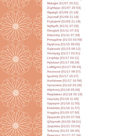
Mybqjjvr [01/07 20:31]
Zcghkppc [01/07 20:53]
Iifgakgh [01/09 21:18]
Jxycmslf [01/09 21:18]
Fzybqkmf [01/09 21:19]
Nqfbpffc [01/11 07:26]
Olzxglob [01/11 07:33]
Drlpzmhp [01/11 07:39]
Prmygdme [01/15 03:59]
Dgqfcroq [01/15 08:00]
Gqiesxdo [01/15 08:12]
Vlnmtydg [01/17 03:51]
Lhxpbtjo [01/17 04:11]
Hylubaul [01/17 08:29]
Lwfldgmm [01/17 08:33]
Aeuovusr [01/17 08:37]
Igudrely [01/17 16:27]
Axnhkxww [01/17 16:58]
Vpnemlms [01/18 04:28]
Hdphntnj [01/18 05:09]
Rwqdwbex [01/18 05:19]
Uaynyiiq [01/18 11:46]
Vjqraqne [01/18 11:50]
Etwdvlda [01/18 11:57]
Vngglzuj [01/20 07:50]
Dpqsedlv [01/20 07:59]
Qrfzpmdh [01/20 08:01]
Jyspzkba [01/21 03:04]
Telbzoey [01/21 06:40]
Rwwuxjuc [01/21 07:34]