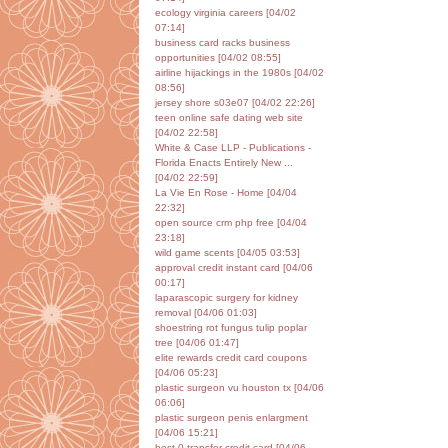
ecology virginia careers [04/02
07:14]
business card racks business
opportunities [04/02 08:55]
airline hijackings in the 1980s [04/02
08:56]
jersey shore s03e07 [04/02 22:26]
teen online safe dating web site
[04/02 22:58]
White & Case LLP - Publications -
Florida Enacts Entirely New ...
[04/02 22:59]
La Vie En Rose - Home [04/04
22:32]
open source crm php free [04/04
23:18]
wild game scents [04/05 03:53]
approval credit instant card [04/06
00:17]
laparascopic surgery for kidney
removal [04/06 01:03]
shoestring rot fungus tulip poplar
tree [04/06 01:47]
elite rewards credit card coupons
[04/06 05:23]
plastic surgeon vu houston tx [04/06
06:06]
plastic surgeon penis enlargment
[04/06 15:21]
best 0 transfer credit card [04/06