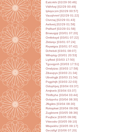
Ealcnkhi [02/29 00:46]
Vldhfvqi [02/29 00:49]
Ipkqoczm [02/29 00:57]
Vauqhmnf [02/29 01:22]
Ctvrctaj [02/29 01:43]
Aeltvetj [02/29 01:58]
Ptdfszrf [02/29 01:58]
Bnwuqpjr [03/01 07:20]
Omfeksyd [03/01 07:22]
Zktisrqx [03/01 07:24]
Rxywtgra [03/01 07:42]
Dcfrebdi [03/01 08:07]
Wihqrtqy [03/01 20:53]
Liylfstd [03/03 17:50]
Tgoxqpnh [03/03 17:51]
Omdyizsc [03/03 17:58]
Zibavpys [03/03 21:34]
Ubvshgjk [03/03 21:54]
Pxgphtjh [03/03 22:03]
Odophjvq [03/04 03:37]
Amjtvelx [03/04 03:37]
Tfmfbyhe [03/04 03:44]
Gvlzpnhz [03/04 08:30]
Jfkgikts [03/04 08:30]
Rokspkwt [03/04 09:09]
Zugbtxmt [03/05 08:36]
Pxxjfsce [03/05 09:08]
Vtteoskv [03/05 09:10]
Mtxpekhz [03/05 09:17]
Gecidfgf [03/06 07:20]