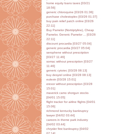
home equity loans taxes [03/21
18:56]
generic chloroquine [03/26 01:36]
purchase cholestoplex [03/26 01:37]
buy pain relief patch online [03/26
22:11]
Buy Pamelor (Nortriptyline), Cheap
Pamelor, Generic Pamelor ... [03/26
22:11]
discount procardia [03/27 05:04]
generic procardia [03/27 05:04]
serophene without prescription
[03/27 11:46]
somac without prescription [03/27
11:46]
generic cytotec [03/28 08:13]
buy desyrel online [03/28 08:13]
eulexin [03/28 15:01]
erexor without prescription [03/28
15:01]
maverick camo shotgun stocks
[04/01 15:05]
flight tracker for airline flights [04/01
15:06]
richmond kentucky bankruptcy
lawyer [04/02 03:44]
careers in theme park industry
[04/02 03:44]
chrysler first bankruptcy [04/02
07:14]