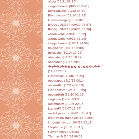
wkslu [09/21 03:35]
icorgochencef [09/21 03:41]
playcladvam [09/22 04:40]
Boydayrasty [09/24 12:13]
Glisdistewege [09/28 05:50]
INCOLLONDEF [09/30 05:57]
INCOLLONDEF [09/30 05:59]
whodewlible [09/30 06:12]
whodewlible [09/30 06:14]
icorgochencef [10/01 14:06]
trakySkella [10/11 05:08]
hoisloche [10/14 17:55]
ahsnahch [11/17 19:59]
ahsnahch [11/17 20:00]
�ǥ��å����� ����ѥ��
[11/17 20:09]
Essessunc [12/06 06:58]
outletapugz [12/12 08:14]
outleteffxh [12/12 08:18]
Hineeoscive [12/16 02:55]
outletpbizh [12/20 02:51]
iceglistire [12/20 03:00]
outlettbrkm [02/26 20:25]
LazaroKl [04/07 13:27]
maillot pas cher [04/13 17:47]
red bottom shoes [04/16 21:55]
louboutin london [04/17 15:11]
Stephanie [06/11 05:47]
Payton [06/14 05:46]
ThomasMr [06/14 06:03]