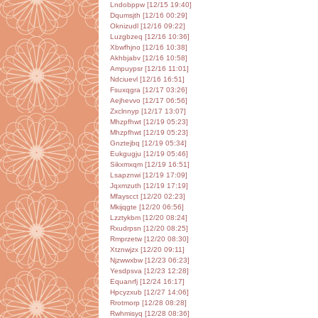
Lndobppw [12/15 19:40]
Dqumsjth [12/16 00:29]
Oknizudl [12/16 09:22]
Luzgbzeq [12/16 10:36]
Xbwfhjno [12/16 10:38]
Akhbjabv [12/16 10:58]
Ampuypsr [12/16 11:01]
Ndciuevl [12/16 16:51]
Fsuxqgra [12/17 03:26]
Aejhevvo [12/17 06:56]
Zxclnnyp [12/17 13:07]
Mhzpfhwt [12/19 05:23]
Mhzpfhwt [12/19 05:23]
Gnztejbq [12/19 05:34]
Eukgugju [12/19 05:46]
Sikxmxqm [12/19 16:51]
Lsapznwi [12/19 17:09]
Jqxmzuth [12/19 17:19]
Mfayscct [12/20 02:23]
Mkijqgte [12/20 06:56]
Lzztykbm [12/20 08:24]
Rxudrpsn [12/20 08:25]
Rmprzetw [12/20 08:30]
Xtznwjzx [12/20 09:11]
Njzwwxbw [12/23 06:23]
Yesdpsva [12/23 12:28]
Equanrfj [12/24 16:17]
Hpcyzxub [12/27 14:06]
Rrotmorp [12/28 08:28]
Rwhmisyq [12/28 08:36]