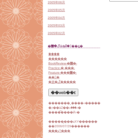
2005年06月
2005年05月
2005年04月
2005年03月
2005年02月
�ڱ�޴Աʥᥤ�󥵥��ȡ�
�ۡ���
������
BookReview-�޽�-
Practice-�¸���-
Feature-���߼�-
��󥯽�
�졦�ڱ�����
�������˾����ޤ�����
�ݥ��äȤ��ꤤ���ޤ�
�����͡���Ӥޤ�
������̡֥��ȥХΥ������
��2006/07/29������
���ؤΤ��ֻ�