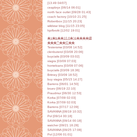
[04/07 13:49]
ceapbryx [06/14 06:01]
north face outlet [09/28 01:43]
coach factory [10/10 21:25]
Robertbox [11/15 20:23]
wildstar blog [11/15 23:05]
hjofbroltt [12/02 19:01]
�ɤ�ʪ��10.6�˥ȡ����硼
���ꥢ��饤��
Testersmw [03/08 14:52]
clenbuterol [03/08 20:06]
buycialis [03/09 03:02]
viagra [03/09 07:03]
homeloans [03/09 07:06]
buycialis [03/09 18:36]
Britney [03/09 18:52]
buy viagra [05/15 14:27]
Barrens [06/01 14:50]
bruev [06/19 22:10]
Praudmur [06/30 12:53]
Korka [07/09 02:03]
Korka [07/09 02:03]
Barrens [07/17 12:09]
SAVANNA [08/19 10:32]
Pol [09/14 00:18]
SAVANNA [09/14 00:18]
watcher [09/21 16:28]
SAVANNA [09/25 17:08]
Pol [12/06 01:01]