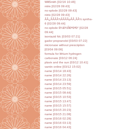
WillSmith [02/16 10:46]
nitrix [02/28 09:43]
no-xplode [02/28 09:43]
nitrix [02/28 09:43]
ÃÂ¿ÃÂÃÂ¾ÃÂÃÂµÃÂ¸ÃÂ½ syntha-
6 [02/28 09:44]
no-xplode Ð¼Ð¾ÑÐºÐ²Ð° [02/28
09:44]
isoniazid fdc [03/03 07:21]
gador propranolol [03/03 07:22]
micronase without prescription
[03/04 09:06]
formula for lithium hydrogen
carbonate [03/12 06:24]
plavix and the sun [03/12 10:41]
vantin online [03/12 15:02]
name [03/14 18:43]
name [03/14 22:26]
name [03/14 23:13]
name [03/14 23:59]
name [03/15 05:51]
name [03/15 08:44]
name [03/15 10:53]
name [03/15 13:47]
name [03/15 15:57]
name [03/15 20:23]
name [03/15 21:08]
name [03/16 02:28]
name [03/16 03:13]
name [03/16 04:43]