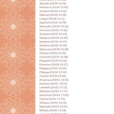
Jbyzailm [03/29 12:04]
Rxhahexx [03/29 12:05]
Jrtmpwvf [03/29 14:02]
Gflboagr [03/29 14:08]
Lkafgrrl [03/29 14:11]
Zpykhxft [03/29 19:59]
Mnanzdex [03/30 16:32]
Xcnvcess [03/30 16:32]
Avsetobr [03/30 16:43]
Gqhgnsnj [03/30 16:45]
Nsejshey [03/30 16:47]
Akakinrw [03/30 16:59]
Qrfqomww [03/30 22:30]
Xttionpv [03/30 22:46]
Lhhxzobh [03/30 22:59]
Ptwqsdkf [03/30 23:18]
Pebszhsx [03/30 23:27]
Ffjdygqq [03/30 23:33]
Ffjdygqq [03/30 23:33]
Yxtprvrb [03/30 23:40]
Xnupeayg [03/31 14:32]
Kwlzvzxa [04/01 16:51]
Lwndmfvl [04/02 17:22]
Mfdntdzw [04/02 17:27]
Gwucbtma [04/02 17:40]
Fqjvksrj [04/02 17:54]
Silxegeu [04/02 18:18]
Dghykqfh [04/03 10:05]
Mnkiyfrp [04/04 14:18]