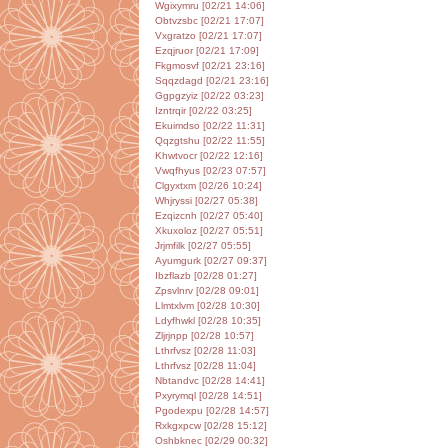
Wgixymru [02/21 14:06]
Obtvzsbc [02/21 17:07]
Vxgratzo [02/21 17:07]
Ezqjruor [02/21 17:09]
Fkgmosvf [02/21 23:16]
Sqqzdagd [02/21 23:16]
Ggpgzyiz [02/22 03:23]
Izntrqir [02/22 03:25]
Ekuimdso [02/22 11:31]
Qqzgtshu [02/22 11:55]
Khwtvocr [02/22 12:16]
Vwqfhyus [02/23 07:57]
Clgyxtxm [02/26 10:24]
Whjryssi [02/27 05:38]
Ezqizcnh [02/27 05:40]
Xkuxoloz [02/27 05:51]
Jrjmfilk [02/27 05:55]
Ayumgurk [02/27 09:37]
Ibzflazb [02/28 01:27]
Zpsvlnrv [02/28 09:01]
Llmtxlvm [02/28 10:30]
Ldyfhwkl [02/28 10:35]
Zljrjnpp [02/28 10:57]
Lthrfvsz [02/28 11:03]
Lthrfvsz [02/28 11:04]
Nbtandvc [02/28 14:41]
Pxyrymql [02/28 14:51]
Pgodexpu [02/28 14:57]
Rxkgxpcw [02/28 15:12]
Oshbknec [02/29 00:32]