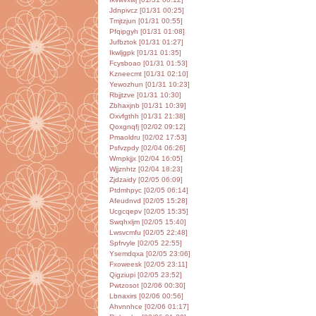
Jdnpivcz [01/31 00:25]
Tmjtzjun [01/31 00:55]
Pfqipgyh [01/31 01:08]
Jufbztok [01/31 01:27]
Ikwljgpk [01/31 01:35]
Fcysboao [01/31 01:53]
Kzneecmt [01/31 02:10]
Yewozhun [01/31 10:23]
Rbjjtzve [01/31 10:30]
Zbhaxjnb [01/31 10:39]
Oxvfgthh [01/31 21:38]
Qoxgnqfj [02/02 09:12]
Pmaoldru [02/02 17:53]
Psfvzpdy [02/04 06:26]
Wrnpkjjx [02/04 16:05]
Wjjznhtz [02/04 18:23]
Zjdzaidy [02/05 06:09]
Ptdmhpyc [02/05 06:14]
Afeudnvd [02/05 15:28]
Ucgcqepv [02/05 15:35]
Swqhxljm [02/05 15:40]
Lwsvcmfu [02/05 22:48]
Spfrvyle [02/05 22:55]
Ysemdqxa [02/05 23:06]
Fxoweesk [02/05 23:11]
Qigziupi [02/05 23:52]
Pwtzosot [02/06 00:30]
Lbnaxirs [02/06 00:56]
Ahvnnhce [02/06 01:17]