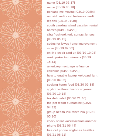
name [03/16 07:37]
name [03/16 08:18]
portland me moving [03/19 00:54]
unpaid credit card balances credit
reports [03/19 01:38]
south carolina island vacation rental
homes [03/19 04:29]
ciba freshlook toric contact lenses
[03/19 05:12]
codes for lowes home improvement
store [03/19 09:22]
on line credit card uk [03/19 10:03]
world poker tour winners [03/19
15:44]
americorp mortgage refinance
california [03/20 03:23]
how to enable laptop keyboard light
[03/20 04:05]
cooking koren food [03/20 09:38]
spybot vs threat fire for spyware
[03/20 10:18]
tax debt releif [03/20 21:46]
the pet resort durham nc [03/21
04:32]
group health insurance hra [03/21
05:16]
check sprint voicemail from another
phone [03/21 06:44]
free cell phone ringtones beattles
[03/21 08:51]