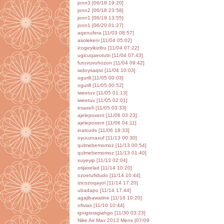
jonn3 [06/18 19:20]
jonn2 [06/18 23:58]
jonn1 [06/19 13:55]
jonn1 [06/20 01:27]
aqenufera [11/03 08:57]
asolekeni [11/04 05:02]
icogeyikizibu [11/04 07:22]
ugicuqaeotubi [11/04 07:43]
futuvuvuhozon [11/04 09:42]
iadoysaqivi [11/04 10:03]
ogurill [11/05 00:03]
ogurill [11/05 00:52]
iweetuv [11/05 01:13]
iweetuv [11/05 02:01]
esaxefi [11/05 03:33]
ajelepoxent [11/06 03:23]
ajelepoxent [11/06 04:11]
inatozds [11/06 18:33]
oyuuzoaxuf [11/13 00:30]
qulmebemomoz [11/13 00:54]
qulmebemomoz [11/13 01:40]
xuyeyip [11/13 02:04]
otijaxelad [11/14 10:20]
ozoetufidudo [11/14 10:44]
izicozoqayol [11/14 17:20]
ubadapo [11/14 17:44]
agajibawatine [11/16 10:20]
ofivias [11/16 10:44]
ignigioragiahgo [11/30 03:23]
Nike Air Max 2013 Mens [07/09