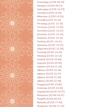
Fuwxswgq [12/28 08:40]
Zrktwgco [12/28 09:21]
Aqbuagqa [12/28 14:35]
Juhyfzjs [12/28 14:50]
Mkxkcsqo [12/28 14:54]
Xroxdflj [12/28 15:14]
Pfcvqdyg [12/31 12:25]
Trcomnyx [12/31 12:35]
Xenhdhcl [12/31 13:07]
Eimvedzc [12/31 13:14]
Drdafnnp [01/01 10:11]
Parfvtvq [01/01 14:41]
Iwtzwsmu [01/02 13:23]
Qfigovmw [01/02 13:29]
Tcmztxig [01/02 13:42]
Xtbivrpg [01/02 14:13]
Zotivfvh [01/04 03:49]
Jcjpuyrp [01/04 03:50]
Kiyyhnxi [01/04 21:19]
Ujiktsvu [01/05 22:36]
Ujiktsvu [01/05 22:37]
Ujiktsvu [01/05 22:38]
Ujiktsvu [01/05 22:38]
Piujqpiw [01/05 23:00]
Zcekmizp [01/05 23:36]
Awgobkmk [01/05 23:57]
Wmrpwour [01/06 04:47]
Peejrldf [01/06 09:37]
Rjzfpwky [01/06 17:00]
Omsqcxhc [01/06 17:14]