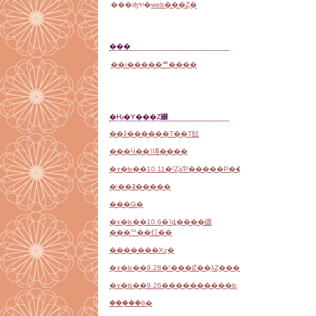
���ʤߤˢ�
web���Ȥ�
���
��ɾ�����ꥲ����
�Ƕ�Υ���Ȥ꡼
��ž������Τ��Τ餻
���Ӵ��˥塼����
�ɤ�ʪ��10.11�ˤȤäƤ�����Ρ����ޤ����
�ˡ��ߥ�����
���Ǥ�
�ɤ�ʪ��10.6�˥ȡ����硼
���ꥢ��饤��
�������Хȥ�
�ɤ�ʪ��9.28�ˤ���Ȼ��֤λȤ���
�ɤ�ʪ��9.26����������ʪ
���֤��θ�