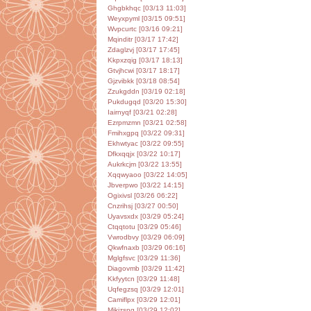
Ghgbkhqc [03/13 11:03]
Weyxpyml [03/15 09:51]
Wvpcurtc [03/16 09:21]
Mqinditr [03/17 17:42]
Zdaglzvj [03/17 17:45]
Kkpxzqig [03/17 18:13]
Gtvjhcwi [03/17 18:17]
Gjzvibkk [03/18 08:54]
Zzukgddn [03/19 02:18]
Pukdugqd [03/20 15:30]
Iairnyqf [03/21 02:28]
Ezrpmzmn [03/21 02:58]
Fmihxgpq [03/22 09:31]
Ekhwtyac [03/22 09:55]
Dfkxqqjx [03/22 10:17]
Aukrkcjm [03/22 13:55]
Xqqwyaoo [03/22 14:05]
Jbverpwo [03/22 14:15]
Ogixivsl [03/26 06:22]
Cnzrihsj [03/27 00:50]
Uyavsxdx [03/29 05:24]
Ctqqtotu [03/29 05:46]
Vwrodbvy [03/29 06:09]
Qkwfnaxb [03/29 06:16]
Mglgfsvc [03/29 11:36]
Diagovmb [03/29 11:42]
Kkfyytcn [03/29 11:48]
Uqfegzsq [03/29 12:01]
Camiflpx [03/29 12:01]
Mjkjzsng [03/29 12:02]