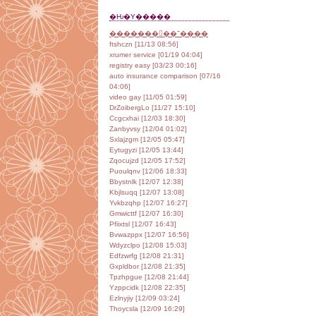
�Ƕ�Υ�����
���������־����
ftshczn [11/13 08:56]
xrumer service [01/19 04:04]
registry easy [03/23 00:16]
auto insurance comparison [07/16
04:06]
video gay [11/05 01:59]
DrZoibergLo [11/27 15:10]
Ccgcxhai [12/03 18:30]
Zanbyvsy [12/04 01:02]
Sxlajzgm [12/05 05:47]
Eytugyzi [12/05 13:44]
Zqocujzd [12/05 17:52]
Puoulqnv [12/06 18:33]
Bbystnlk [12/07 12:38]
Kbjlsuqq [12/07 13:08]
Yvkbzqhp [12/07 16:27]
Gmwicttf [12/07 16:30]
Pfiixtsl [12/07 16:43]
Bvwazppx [12/07 16:56]
Wdyzclpo [12/08 15:03]
Edfzwrfg [12/08 21:31]
Gxpldbor [12/08 21:35]
Tpzhpgue [12/08 21:44]
Yzppcidk [12/08 22:35]
Ezlnyjiy [12/09 03:24]
Thoycsla [12/09 16:29]