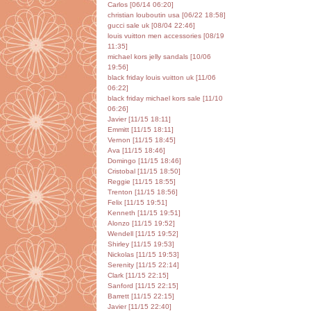
Carlos [06/14 06:20]
christian louboutin usa [06/22 18:58]
gucci sale uk [08/04 22:46]
louis vuitton men accessories [08/19
11:35]
michael kors jelly sandals [10/06
19:56]
black friday louis vuitton uk [11/06
06:22]
black friday michael kors sale [11/10
06:26]
Javier [11/15 18:11]
Emmitt [11/15 18:11]
Vernon [11/15 18:45]
Ava [11/15 18:46]
Domingo [11/15 18:46]
Cristobal [11/15 18:50]
Reggie [11/15 18:55]
Trenton [11/15 18:56]
Felix [11/15 19:51]
Kenneth [11/15 19:51]
Alonzo [11/15 19:52]
Wendell [11/15 19:52]
Shirley [11/15 19:53]
Nickolas [11/15 19:53]
Serenity [11/15 22:14]
Clark [11/15 22:15]
Sanford [11/15 22:15]
Barrett [11/15 22:15]
Javier [11/15 22:40]