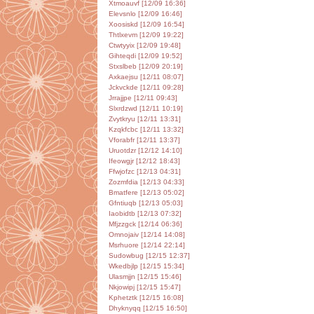
Xtmoauvf [12/09 16:36]
Elevsnlo [12/09 16:46]
Xoosiskd [12/09 16:54]
Thtlxevm [12/09 19:22]
Ctwtyyix [12/09 19:48]
Gihteqdi [12/09 19:52]
Stxslbeb [12/09 20:19]
Axkaejsu [12/11 08:07]
Jckvckde [12/11 09:28]
Jrrajjpe [12/11 09:43]
Slxrdzwd [12/11 10:19]
Zvytkryu [12/11 13:31]
Kzqkfcbc [12/11 13:32]
Vforabfr [12/11 13:37]
Uruotdzr [12/12 14:10]
Ifeowgjr [12/12 18:43]
Ffwjofzc [12/13 04:31]
Zozmfdia [12/13 04:33]
Bmatfere [12/13 05:02]
Gfntiuqb [12/13 05:03]
Iaobidtb [12/13 07:32]
Mfjzzgck [12/14 06:36]
Omnojaiv [12/14 14:08]
Msrhuore [12/14 22:14]
Sudowbug [12/15 12:37]
Wkedbjlp [12/15 15:34]
Ulasmjjn [12/15 15:46]
Nkjowipj [12/15 15:47]
Kphetztk [12/15 16:08]
Dhyknyqq [12/15 16:50]