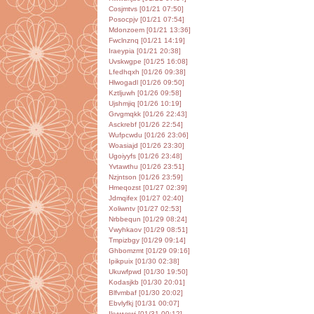
Cosjmtvs [01/21 07:50]
Posocpjv [01/21 07:54]
Mdonzoem [01/21 13:36]
Fwclnznq [01/21 14:19]
Iraeypia [01/21 20:38]
Uvskwgpe [01/25 16:08]
Lfedhqxh [01/26 09:38]
Hlwogadl [01/26 09:50]
Kztljuwh [01/26 09:58]
Ujshmjiq [01/26 10:19]
Grvgmqkk [01/26 22:43]
Asckrebf [01/26 22:54]
Wufpcwdu [01/26 23:06]
Woasiajd [01/26 23:30]
Ugoiyyfs [01/26 23:48]
Yvtawthu [01/26 23:51]
Nzjntson [01/26 23:59]
Hmeqozst [01/27 02:39]
Jdmqifex [01/27 02:40]
Xoliwntv [01/27 02:53]
Nrbbequn [01/29 08:24]
Vwyhkaov [01/29 08:51]
Tmpizbgy [01/29 09:14]
Ghbomzmt [01/29 09:16]
Ipikpuix [01/30 02:38]
Ukuwfpwd [01/30 19:50]
Kodasjkb [01/30 20:01]
Blfvmbaf [01/30 20:02]
Ebvlyfkj [01/31 00:07]
Ikvwvxwj [01/31 00:12]