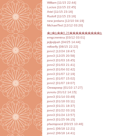
William [11/15 22:44]
Lucius [11/15 22:45]
Ariel [11/15 23:16]
Rudolf [11/15 23:16]
new jordans [12/10 04:19]
MichaelTed [12/12 03:20]
�ɤ�ʪ��9.26����������ʪ
emgcmrmtna [03/12 03:01]
jejlpqlpah [04/25 14:44]
mifixefly [08/15 22:22]
jonn2 [12/24 19:47]
jonn3 [12/25 20:58]
jonn3 [01/03 16:45]
jonn2 [01/03 21:41]
jonn3 [01/04 02:42]
jonn3 [01/07 12:19]
jonn1 [01/07 15:02]
jonn2 [01/07 19:07]
Oewapwxp [01/10 17:27]
yuvutu [01/12 14:15]
jonn3 [01/14 03:49]
jonn3 [01/18 03:11]
jonn3 [01/21 18:37]
jonn2 [01/22 03:10]
jonn3 [01/24 13:57]
jonn3 [01/25 06:15]
pfaotsjoscd [03/15 10:46]
jonn1 [06/18 12:21]
jonn2 [06/18 14:41]