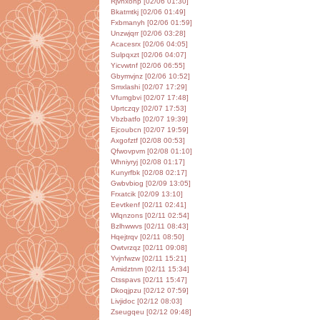
Rjvhxohp [02/06 01:30]
Bkatmtkj [02/06 01:49]
Fxbmanyh [02/06 01:59]
Unzwjqrr [02/06 03:28]
Acacesrx [02/06 04:05]
Sulpqxzt [02/06 04:07]
Yicvwtnf [02/06 06:55]
Gbymvjnz [02/06 10:52]
Smxlashi [02/07 17:29]
Vfumgbvi [02/07 17:48]
Uprtczqy [02/07 17:53]
Vbzbatfo [02/07 19:39]
Ejcoubcn [02/07 19:59]
Axgofztf [02/08 00:53]
Qfwovpvm [02/08 01:10]
Whniyryj [02/08 01:17]
Kunyrfbk [02/08 02:17]
Gwbvbiog [02/09 13:05]
Frxatcik [02/09 13:10]
Eevtkenf [02/11 02:41]
Wlqnzons [02/11 02:54]
Bzlhwwvs [02/11 08:43]
Hqejtrqv [02/11 08:50]
Owtvrzqz [02/11 09:08]
Yvjnfwzw [02/11 15:21]
Amidztnm [02/11 15:34]
Ctsspavs [02/11 15:47]
Dkoqjpzu [02/12 07:59]
Livjidoc [02/12 08:03]
Zseugqeu [02/12 09:48]