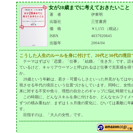
女が28歳までに考えておきたいこと
著 者
伊東明
出版社
三笠書房
価 格
￥1,155 （税込）
ISBN
4837920845
出版年
2004/04
こうした人生のルールを身に付けて、20代と30代の境
テーマはずばり「恋愛」「仕事」「結婚」「生き方」です。読
ているけど、キャリアウーマンと呼ばれるほど仕事で充実感を得
か。
28歳という年齢は、若さ・可愛らしさといった外見がもてはや
視させる年代の境目という位置づけをしています。同時に、女性
来に対する不安や焦り、理想の自分とのギャップに悩む時期でも
この時期に、どんなスキルを身に付けるか、どんなセルフイメ
ずつの積み重ねが、まずは１ヵ月後の変化に、ひいては素敵に年
す。
目指すのは、「大人の女性」です。