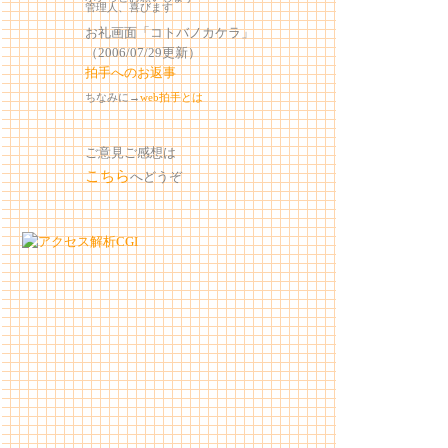
管理人、喜びます
お礼画面「コトバノカケラ」
（2006/07/29更新）
拍手へのお返事
ちなみに→
web拍手とは
ご意見ご感想は
こちら
へどうぞ