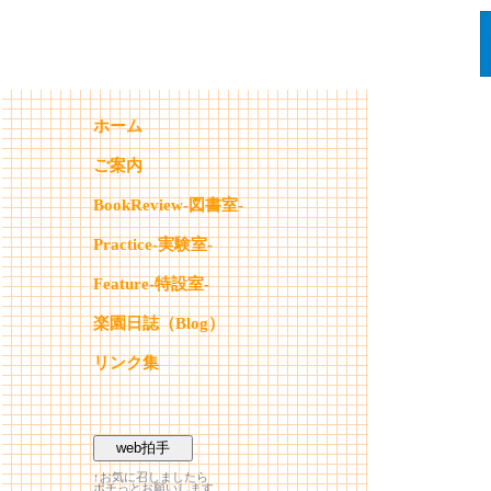
ホーム
ご案内
BookReview-図書室-
Practice-実験室-
Feature-特設室-
楽園日誌（Blog）
リンク集
↑お気に召しましたら
ポチっとお願いします