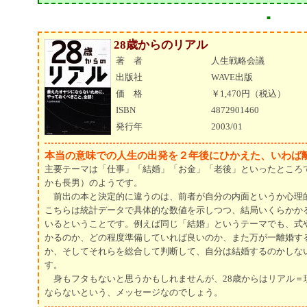
■
28歳からのリアル
著 者
人生戦略会議
出版社
WAVE出版
価 格
￥1,470円（税込）
ISBN
4872901460
発行年
2003/01
本当の意味での人生の出発を２年後にひかえた、いわば
主要テーマは「仕事」「結婚」「お金」「老後」といったところ
かも長男）のようです。
前出の本と決定的に違うのは、前者が自分の内面というか心理
こちらは統計データで具体的な数値を示しつつ、結局いくらかか
いるということです。例えば同じ「結婚」というテーマでも、式
かるのか、どの程度準備していれば良いのか、また万が一離婚す
か、そしてそれらを総合して判断して、自分は結婚するのかしな
す。
身もフタもないと思うかもしれませんが、28歳からはリアル＝
ならないという、メッセージなのでしょう。