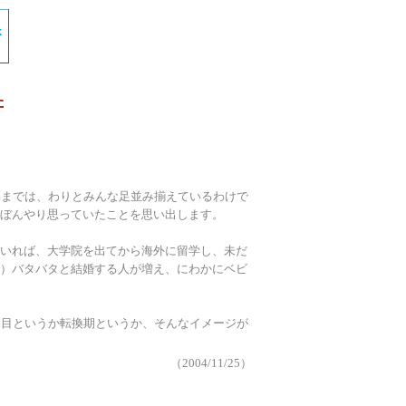
た
いまでは、わりとみんな足並み揃えているわけで
ぼんやり思っていたことを思い出します。
いれば、大学院を出てから海外に留学し、未だ
）バタバタと結婚する人が増え、にわかにベビ
節目というか転換期というか、そんなイメージが
（2004/11/25）